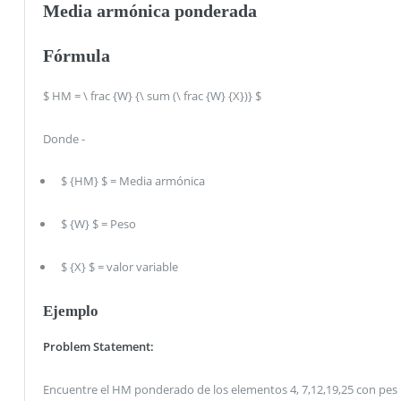
Media armónica ponderada
Fórmula
$ HM = \ frac {W} {\ sum (\ frac {W} {X})} $
Donde -
$ {HM} $ = Media armónica
$ {W} $ = Peso
$ {X} $ = valor variable
Ejemplo
Problem Statement:
Encuentre el HM ponderado de los elementos 4, 7,12,19,25 con pes