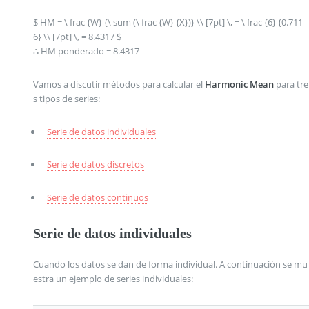
$ HM = \ frac {W} {\ sum (\ frac {W} {X})} \\ [7pt] \, = \ frac {6} {0.711
6} \\ [7pt] \, = 8.4317 $
∴ HM ponderado = 8.4317
Vamos a discutir métodos para calcular el
Harmonic Mean
para tre
s tipos de series:
Serie de datos individuales
Serie de datos discretos
Serie de datos continuos
Serie de datos individuales
Cuando los datos se dan de forma individual. A continuación se mu
estra un ejemplo de series individuales: