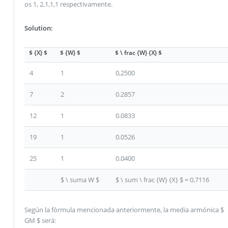
os 1, 2,1,1,1 respectivamente.
Solution:
$ {X} $
$ {W} $
$ \ frac {W} {X} $
4
1
0,2500
7
2
0.2857
12
1
0.0833
19
1
0.0526
25
1
0.0400
$ \ suma W $
$ \ sum \ frac {W} {X} $ = 0,7116
Según la fórmula mencionada anteriormente, la media armónica $
GM $ será: