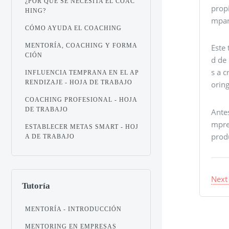
¿POR QUÉ SE NECESITA EL COAC
propi
HING?
mpar
CÓMO AYUDA EL COACHING
MENTORÍA, COACHING Y FORMA
Este 
CIÓN
d de
s a c
INFLUENCIA TEMPRANA EN EL AP
RENDIZAJE - HOJA DE TRABAJO
orin
COACHING PROFESIONAL - HOJA
DE TRABAJO
Antes
mpres
ESTABLECER METAS SMART - HOJ
prod
A DE TRABAJO
Next
Tutoría
MENTORÍA - INTRODUCCIÓN
MENTORING EN EMPRESAS