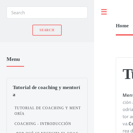
Toggle
Home
Menu
T
Tutorial de coaching y mentorí
a
Ment
ción 
TUTORIAL DE COACHING Y MENT
odría
ORÍA
tor a
va.
C
COACHING - INTRODUCCIÓN
rea d