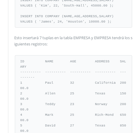
INSERT INTO COMPANY (NAME,AGE,ADDRESS,SALARY)

VALUES ( 'Kim', 22, 'South-Hall', 45000.00 );

INSERT INTO COMPANY (NAME,AGE,ADDRESS,SALARY)

VALUES ( 'James', 24, 'Houston', 10000.00 );
Esto insertará 7 tuplas en la tabla EMPRESA y EMPRESA tendrá los s
iguientes registros:
ID          NAME        AGE         ADDRESS     SAL
ARY

----------  ----------  ----------  ----------  ---
-------

1           Paul        32          California  200
00.0

2           Allen       25          Texas       150
00.0

3           Teddy       23          Norway      200
00.0

4           Mark        25          Rich-Mond   650
00.0

5           David       27          Texas       850
00.0
