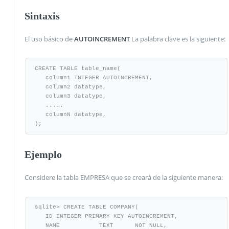
Sintaxis
El uso básico de
AUTOINCREMENT
La palabra clave es la siguiente:
CREATE TABLE table_name(

   column1 INTEGER AUTOINCREMENT,

   column2 datatype,

   column3 datatype,

   .....

   columnN datatype,

);
Ejemplo
Considere la tabla EMPRESA que se creará de la siguiente manera:
sqlite> CREATE TABLE COMPANY(

   ID INTEGER PRIMARY KEY AUTOINCREMENT,

   NAME           TEXT      NOT NULL,
