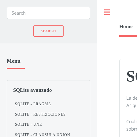
Toggle
Home
Menu
S
SQLite avanzado
La d
SQLITE - PRAGMA
A" qu
SQLITE - RESTRICCIONES
Cual
SQLITE - UNE
sobre
SQLITE - CLÁUSULA UNION