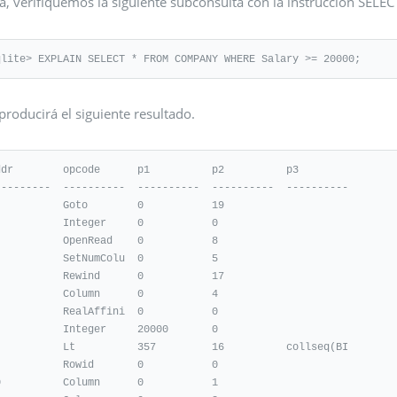
, verifiquemos la siguiente subconsulta con la instrucción SELEC
qlite> EXPLAIN SELECT * FROM COMPANY WHERE Salary >= 20000;
producirá el siguiente resultado.
ddr        opcode      p1          p2          p3

---------  ----------  ----------  ----------  ----------

           Goto        0           19

           Integer     0           0

           OpenRead    0           8

           SetNumColu  0           5

           Rewind      0           17

           Column      0           4

           RealAffini  0           0

           Integer     20000       0

           Lt          357         16          collseq(BI

           Rowid       0           0

0          Column      0           1
