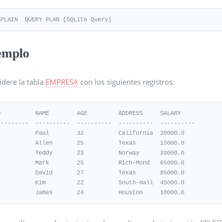
XPLAIN  QUERY PLAN [SQLite Query]
emplo
idere la tabla
EMPRESA
con los siguientes registros:
D          NAME        AGE         ADDRESS     SALARY

---------  ----------  ----------  ----------  ----------

           Paul        32          California  20000.0

           Allen       25          Texas       15000.0

           Teddy       23          Norway      20000.0

           Mark        25          Rich-Mond   65000.0

           David       27          Texas       85000.0

           Kim         22          South-Hall  45000.0

           James       24          Houston     10000.0