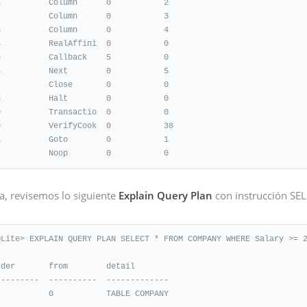
1          Column      0           2

2          Column      0           3

3          Column      0           4

4          RealAffini  0           0

5          Callback    5           0

6          Next        0           5

7          Close       0           0

8          Halt        0           0

9          Transactio  0           0

0          VerifyCook  0           38

1          Goto        0           1

2          Noop        0           0
a, revisemos lo siguiente
Explain Query Plan
con instrucción SEL
QLite> EXPLAIN QUERY PLAN SELECT * FROM COMPANY WHERE Salary >= 2
rder       from        detail

---------  ----------  -------------

           0           TABLE COMPANY