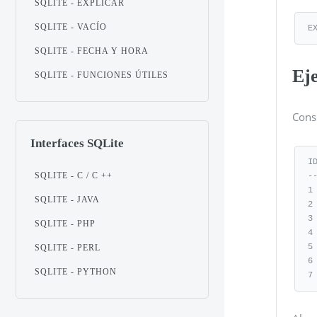
SQLITE - EXPLICAR
SQLITE - VACÍO
E
SQLITE - FECHA Y HORA
Ej
SQLITE - FUNCIONES ÚTILES
Cons
Interfaces SQLite
I
SQLITE - C / C ++
-
1
SQLITE - JAVA
2
3
SQLITE - PHP
4
5
SQLITE - PERL
6
SQLITE - PYTHON
7