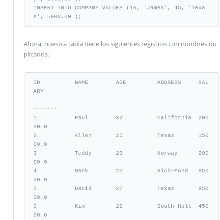
INSERT INTO COMPANY VALUES (10, 'James', 45, 'Texa
s', 5000.00 );
Ahora, nuestra tabla tiene los siguientes registros con nombres du
plicados.
ID          NAME        AGE         ADDRESS     SAL
ARY

----------  ----------  ----------  ----------  ---
-------

1           Paul        32          California  200
00.0

2           Allen       25          Texas       150
00.0

3           Teddy       23          Norway      200
00.0

4           Mark        25          Rich-Mond   650
00.0

5           David       27          Texas       850
00.0

6           Kim         22          South-Hall  450
00.0
