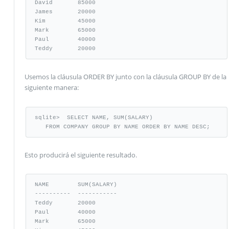
David       85000

James       20000

Kim         45000

Mark        65000

Paul        40000

Teddy       20000
Usemos la cláusula ORDER BY junto con la cláusula GROUP BY de la
siguiente manera:
sqlite>  SELECT NAME, SUM(SALARY) 

   FROM COMPANY GROUP BY NAME ORDER BY NAME DESC;
Esto producirá el siguiente resultado.
NAME        SUM(SALARY)

----------  -----------

Teddy       20000

Paul        40000

Mark        65000
