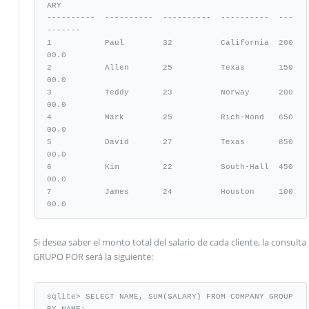
ARY

----------  ----------  ----------  ----------  ---
-------

1           Paul        32          California  200
00.0

2           Allen       25          Texas       150
00.0

3           Teddy       23          Norway      200
00.0

4           Mark        25          Rich-Mond   650
00.0

5           David       27          Texas       850
00.0

6           Kim         22          South-Hall  450
00.0

7           James       24          Houston     100
00.0
Si desea saber el monto total del salario de cada cliente, la consulta
GRUPO POR será la siguiente:
sqlite> SELECT NAME, SUM(SALARY) FROM COMPANY GROUP 