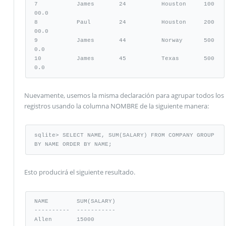
7           James       24          Houston     100
00.0

8           Paul        24          Houston     200
00.0

9           James       44          Norway      500
0.0

10          James       45          Texas       500
0.0
Nuevamente, usemos la misma declaración para agrupar todos los
registros usando la columna NOMBRE de la siguiente manera:
sqlite> SELECT NAME, SUM(SALARY) FROM COMPANY GROUP 
BY NAME ORDER BY NAME;
Esto producirá el siguiente resultado.
NAME        SUM(SALARY)

----------  -----------

Allen       15000
