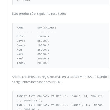
BY NAME;
Esto producirá el siguiente resultado:
NAME        SUM(SALARY)

----------  -----------

Allen       15000.0

David       85000.0

James       10000.0

Kim         45000.0

Mark        65000.0

Paul        20000.0

Teddy       20000.0
Ahora, creemos tres registros más en la tabla EMPRESA utilizando l
as siguientes instrucciones INSERT.
INSERT INTO COMPANY VALUES (8, 'Paul', 24, 'Housto
n', 20000.00 );

INSERT INTO COMPANY VALUES (9, 'James', 44, 'Norwa
y', 5000.00 );
