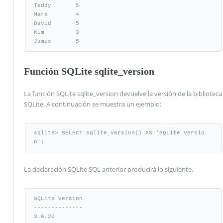
Teddy       5

Mark        4

David       5

Kim         3

James       5
Función SQLite sqlite_version
La función SQLite sqlite_version devuelve la versión de la biblioteca
SQLite. A continuación se muestra un ejemplo:
sqlite> SELECT sqlite_version() AS 'SQLite Versio
n';
La declaración SQLite SQL anterior producirá lo siguiente.
SQLite Version

--------------

3.6.20