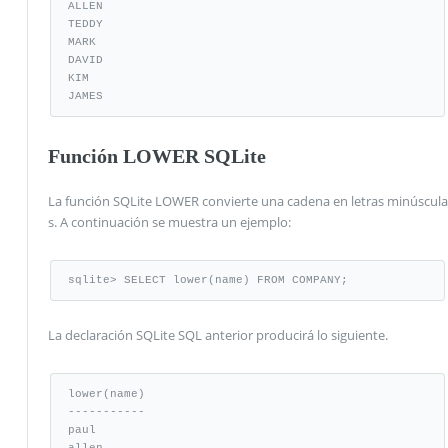
ALLEN

TEDDY

MARK

DAVID

KIM

JAMES
Función LOWER SQLite
La función SQLite LOWER convierte una cadena en letras minúscula
s. A continuación se muestra un ejemplo:
sqlite> SELECT lower(name) FROM COMPANY;
La declaración SQLite SQL anterior producirá lo siguiente.
lower(name)

-----------

paul

allen
