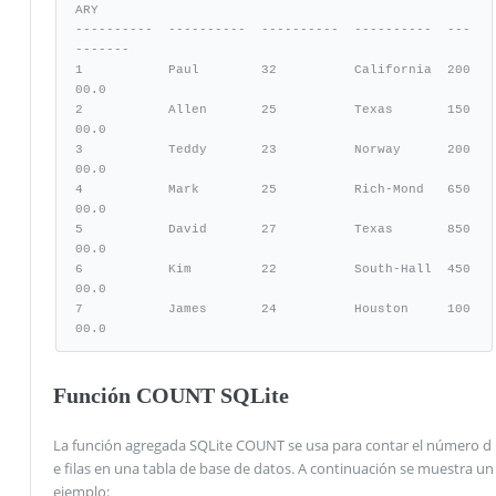
ARY

----------  ----------  ----------  ----------  ---
-------

1           Paul        32          California  200
00.0

2           Allen       25          Texas       150
00.0

3           Teddy       23          Norway      200
00.0

4           Mark        25          Rich-Mond   650
00.0

5           David       27          Texas       850
00.0

6           Kim         22          South-Hall  450
00.0

7           James       24          Houston     100
00.0
Función COUNT SQLite
La función agregada SQLite COUNT se usa para contar el número d
e filas en una tabla de base de datos. A continuación se muestra un
ejemplo: