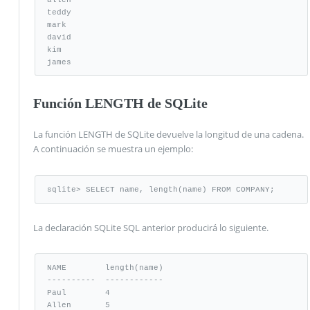
teddy

mark

david

kim

james
Función LENGTH de SQLite
La función LENGTH de SQLite devuelve la longitud de una cadena.
A continuación se muestra un ejemplo:
sqlite> SELECT name, length(name) FROM COMPANY;
La declaración SQLite SQL anterior producirá lo siguiente.
NAME        length(name)

----------  ------------

Paul        4

Allen       5
