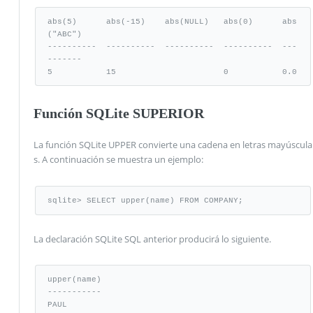
abs(5)      abs(-15)    abs(NULL)   abs(0)      abs
("ABC")

----------  ----------  ----------  ----------  ---
-------

5           15                      0           0.0
Función SQLite SUPERIOR
La función SQLite UPPER convierte una cadena en letras mayúscula
s. A continuación se muestra un ejemplo:
sqlite> SELECT upper(name) FROM COMPANY;
La declaración SQLite SQL anterior producirá lo siguiente.
upper(name)

-----------

PAUL
