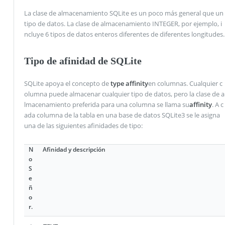
La clase de almacenamiento SQLite es un poco más general que un
tipo de datos. La clase de almacenamiento INTEGER, por ejemplo, i
ncluye 6 tipos de datos enteros diferentes de diferentes longitudes.
Tipo de afinidad de SQLite
SQLite apoya el concepto de
type affinity
en columnas. Cualquier c
olumna puede almacenar cualquier tipo de datos, pero la clase de a
lmacenamiento preferida para una columna se llama su
affinity
. A c
ada columna de la tabla en una base de datos SQLite3 se le asigna
una de las siguientes afinidades de tipo:
N
Afinidad y descripción
o
S
e
ñ
o
r.