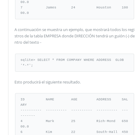
00.0

7           James       24          Houston     100
00.0
A continuación se muestra un ejemplo, que mostrará todos los regi
stros de la tabla EMPRESA donde DIRECCIÓN tendrá un guión (-) de
ntro del texto -
sqlite> SELECT * FROM COMPANY WHERE ADDRESS  GLOB 
'*-*';
Esto producirá el siguiente resultado.
ID          NAME        AGE         ADDRESS     SAL
ARY

----------  ----------  ----------  ----------  ---
-------

4           Mark        25          Rich-Mond   650
00.0

6           Kim         22          South-Hall  450