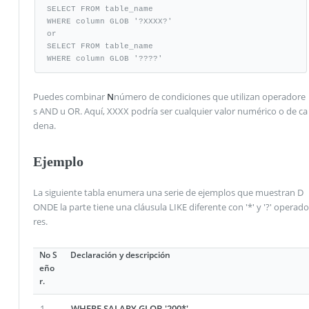
SELECT FROM table_name

WHERE column GLOB '?XXXX?'

or

SELECT FROM table_name

WHERE column GLOB '????'
Puedes combinar
N
número de condiciones que utilizan operadore
s AND u OR. Aquí, XXXX podría ser cualquier valor numérico o de ca
dena.
Ejemplo
La siguiente tabla enumera una serie de ejemplos que muestran D
ONDE la parte tiene una cláusula LIKE diferente con '*' y '?' operado
res.
No S
Declaración y descripción
eño
r.
1
WHERE SALARY GLOB '200*'