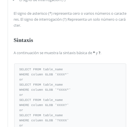
El signo de asterisco (*) representa cero o varios números o caracte
res. El signo de interrogación (?) Representa un solo número o cará
cter.
Sintaxis
A continuación se muestra la sintaxis básica de
*
y
?
.
SELECT FROM table_name

WHERE column GLOB 'XXXX*'

or 

SELECT FROM table_name

WHERE column GLOB '*XXXX*'

or

SELECT FROM table_name

WHERE column GLOB 'XXXX?'

or

SELECT FROM table_name

WHERE column GLOB '?XXXX'

or
