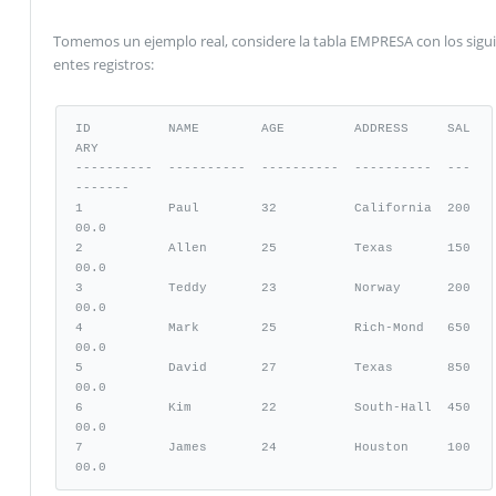
Tomemos un ejemplo real, considere la tabla EMPRESA con los sigui
entes registros:
ID          NAME        AGE         ADDRESS     SAL
ARY

----------  ----------  ----------  ----------  ---
-------

1           Paul        32          California  200
00.0

2           Allen       25          Texas       150
00.0

3           Teddy       23          Norway      200
00.0

4           Mark        25          Rich-Mond   650
00.0

5           David       27          Texas       850
00.0

6           Kim         22          South-Hall  450
00.0

7           James       24          Houston     100
00.0