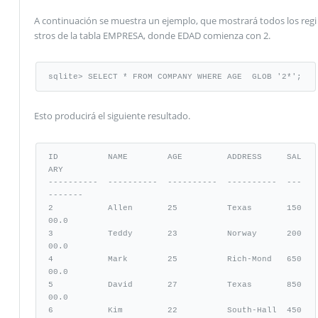
A continuación se muestra un ejemplo, que mostrará todos los regi
stros de la tabla EMPRESA, donde EDAD comienza con 2.
sqlite> SELECT * FROM COMPANY WHERE AGE  GLOB '2*';
Esto producirá el siguiente resultado.
ID          NAME        AGE         ADDRESS     SAL
ARY

----------  ----------  ----------  ----------  ---
-------

2           Allen       25          Texas       150
00.0

3           Teddy       23          Norway      200
00.0

4           Mark        25          Rich-Mond   650
00.0

5           David       27          Texas       850
00.0

6           Kim         22          South-Hall  450