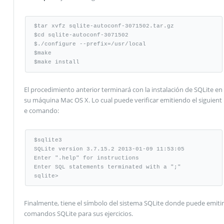
$tar xvfz sqlite-autoconf-3071502.tar.gz

$cd sqlite-autoconf-3071502

$./configure --prefix=/usr/local

$make

$make install
El procedimiento anterior terminará con la instalación de SQLite en
su máquina Mac OS X. Lo cual puede verificar emitiendo el siguient
e comando:
$sqlite3

SQLite version 3.7.15.2 2013-01-09 11:53:05

Enter ".help" for instructions

Enter SQL statements terminated with a ";"

sqlite>
Finalmente, tiene el símbolo del sistema SQLite donde puede emitir
comandos SQLite para sus ejercicios.