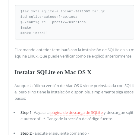
$tar xvfz sqlite-autoconf-3071502.tar.gz

$cd sqlite-autoconf-3071502

$./configure --prefix=/usr/local

$make

$make install
El comando anterior terminará con la instalación de SQLite en su m
áquina Linux. Que puede verificar como se explicó anteriormente.
Instalar SQLite en Mac OS X
Aunque la última versión de Mac OS X viene preinstalada con SQLit
e, pero si no tiene la instalación disponible, simplemente siga estos
pasos:
Step 1
- Vaya a la
página de descarga de SQLite
y descargue sqlit
e-autoconf - *. Tar.gz de la sección de código fuente.
Step 2
- Ejecute el siguiente comando -