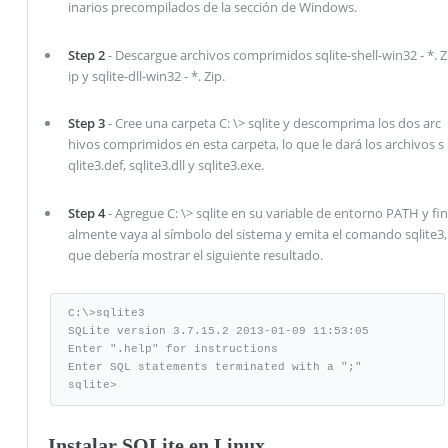
inarios precompilados de la sección de Windows.
Step 2
- Descargue archivos comprimidos sqlite-shell-win32 - *. Z
ip y sqlite-dll-win32 - *. Zip.
Step 3
- Cree una carpeta C: \> sqlite y descomprima los dos arc
hivos comprimidos en esta carpeta, lo que le dará los archivos s
qlite3.def, sqlite3.dll y sqlite3.exe.
Step 4
- Agregue C: \> sqlite en su variable de entorno PATH y fin
almente vaya al símbolo del sistema y emita el comando sqlite3,
que debería mostrar el siguiente resultado.
C:\>sqlite3

SQLite version 3.7.15.2 2013-01-09 11:53:05

Enter ".help" for instructions

Enter SQL statements terminated with a ";"

sqlite>
Instalar SQLite en Linux