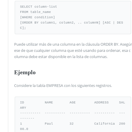
SELECT column-list 

FROM table_name 

[WHERE condition] 

[ORDER BY column1, column2, .. columnN] [ASC | DES
C];
Puede utilizar más de una columna en la cláusula ORDER BY. Asegúr
ese de que cualquier columna que esté usando para ordenar, esa c
olumna debe estar disponible en la lista de columnas.
Ejemplo
Considere la tabla EMPRESA con los siguientes registros.
ID          NAME        AGE         ADDRESS     SAL
ARY

----------  ----------  ----------  ----------  ---
-------

1           Paul        32          California  200
00.0
