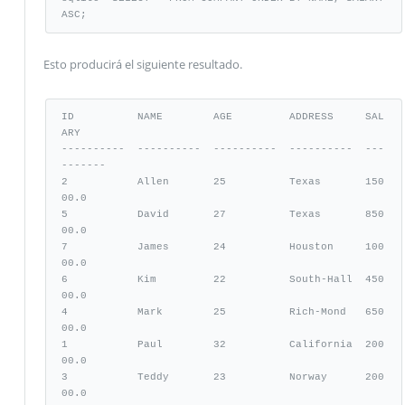
ASC;
Esto producirá el siguiente resultado.
ID          NAME        AGE         ADDRESS     SAL
ARY

----------  ----------  ----------  ----------  ---
-------

2           Allen       25          Texas       150
00.0

5           David       27          Texas       850
00.0

7           James       24          Houston     100
00.0

6           Kim         22          South-Hall  450
00.0

4           Mark        25          Rich-Mond   650
00.0

1           Paul        32          California  200
00.0

3           Teddy       23          Norway      200
00.0