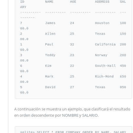
ID          NAME        AGE         ADDRESS     SAL
ARY

----------  ----------  ----------  ----------  ---
-------

7           James       24          Houston     100
00.0

2           Allen       25          Texas       150
00.0

1           Paul        32          California  200
00.0

3           Teddy       23          Norway      200
00.0

6           Kim         22          South-Hall  450
00.0

4           Mark        25          Rich-Mond   650
00.0

5           David       27          Texas       850
00.0
A continuación se muestra un ejemplo, que clasificará el resultado
en orden descendente por NOMBRE y SALARIO.
sqlite> SELECT * FROM COMPANY ORDER BY NAME, SALARY 