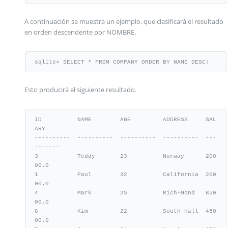
A continuación se muestra un ejemplo, que clasificará el resultado
en orden descendente por NOMBRE.
sqlite> SELECT * FROM COMPANY ORDER BY NAME DESC;
Esto producirá el siguiente resultado.
ID          NAME        AGE         ADDRESS     SAL
ARY

----------  ----------  ----------  ----------  ---
-------

3           Teddy       23          Norway      200
00.0

1           Paul        32          California  200
00.0

4           Mark        25          Rich-Mond   650
00.0

6           Kim         22          South-Hall  450
00.0
