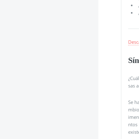
Desc
Sí
¿Cuá
sas a
Se h
mbio
imen
ntos
exist