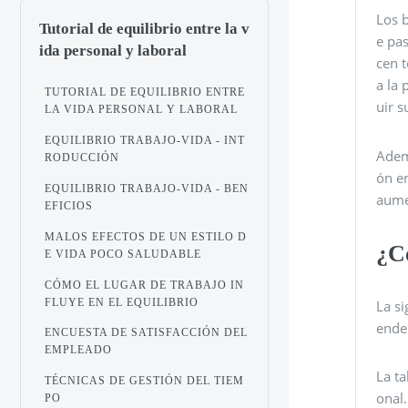
Los b
Tutorial de equilibrio entre la v
e pa
ida personal y laboral
cen 
a la 
TUTORIAL DE EQUILIBRIO ENTRE
uir s
LA VIDA PERSONAL Y LABORAL
EQUILIBRIO TRABAJO-VIDA - INT
Ademá
RODUCCIÓN
ón en
EQUILIBRIO TRABAJO-VIDA - BEN
aume
EFICIOS
MALOS EFECTOS DE UN ESTILO D
¿C
E VIDA POCO SALUDABLE
CÓMO EL LUGAR DE TRABAJO IN
FLUYE EN EL EQUILIBRIO
La s
ende
ENCUESTA DE SATISFACCIÓN DEL
EMPLEADO
La ta
TÉCNICAS DE GESTIÓN DEL TIEM
onal.
PO