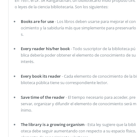
En 1931, el Dr. SR Ranganathan, un bibliotecario indio propuso cinc
o leyes de la ciencia bibliotecaria. Son los siguientes:
Books are for use
- Los libros deben usarse para mejorar el con
ocimiento y la sabiduría más que simplemente para preservarlo
s.
Every reader his/her book
- Todo suscriptor de la biblioteca pú
blica debería poder obtener el elemento de conocimiento de su
interés.
Every book its reader
- Cada elemento de conocimiento de la bi
blioteca pública tiene su correspondiente lector.
Save time of the reader
- El tiempo necesario para acceder, pre
servar, organizar y difundir el elemento de conocimiento será m
ínimo.
The library is a growing organism
- Esta ley sugiere que la bibli
oteca debe seguir aumentando con respecto a su espacio físico,