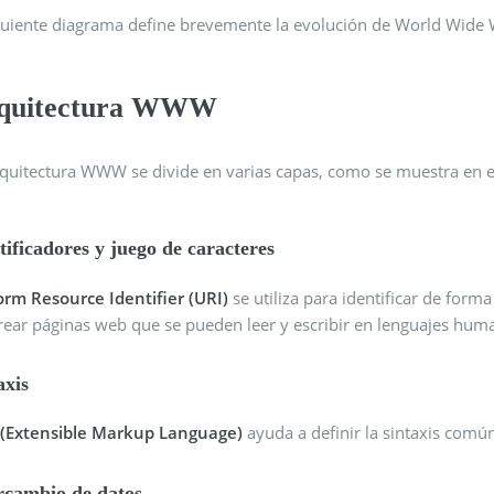
iguiente diagrama define brevemente la evolución de World Wide
quitectura WWW
rquitectura WWW se divide en varias capas, como se muestra en e
tificadores y juego de caracteres
orm Resource Identifier (URI)
se utiliza para identificar de form
crear páginas web que se pueden leer y escribir en lenguajes hum
axis
(Extensible Markup Language)
ayuda a definir la sintaxis comú
rcambio de datos