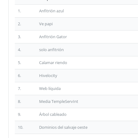
1.
Anfitrión azul
2.
Ve papi
3.
Anfitrión Gator
4.
solo anfitrión
5.
Calamar riendo
6.
Hivelocity
7.
Web líquida
8.
Media TempleServInt
9.
Árbol cableado
10.
Dominios del salvaje oeste