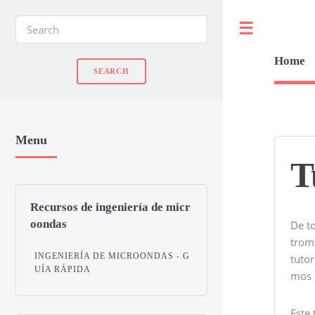
Toggle
Home
Menu
T
Recursos de ingeniería de micr
oondas
De t
troma
INGENIERÍA DE MICROONDAS - G
tuto
UÍA RÁPIDA
mos e
Este 