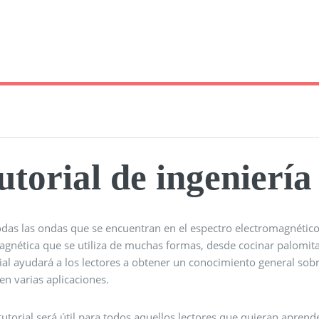
utorial de ingenierí
odas las ondas que se encuentran en el espectro electromagnétic
gnética que se utiliza de muchas formas, desde cocinar palomitas
rial ayudará a los lectores a obtener un conocimiento general so
n varias aplicaciones.
tutorial será útil para todos aquellos lectores que quieran aprend