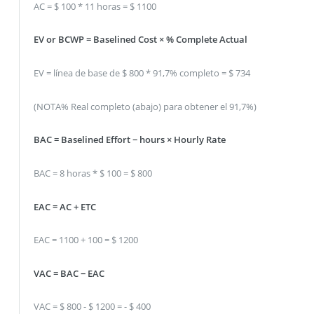
AC = $ 100 * 11 horas = $ 1100
EV or BCWP = Baselined Cost × % Complete Actual
EV = línea de base de $ 800 * 91,7% completo = $ 734
(NOTA% Real completo (abajo) para obtener el 91,7%)
BAC = Baselined Effort − hours × Hourly Rate
BAC = 8 horas * $ 100 = $ 800
EAC = AC + ETC
EAC = 1100 + 100 = $ 1200
VAC = BAC − EAC
VAC = $ 800 - $ 1200 = - $ 400