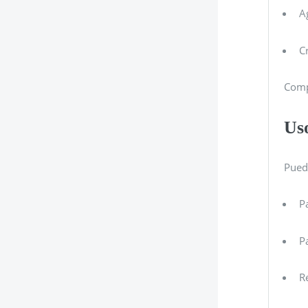
A
C
Compr
Us
Pued
P
P
R