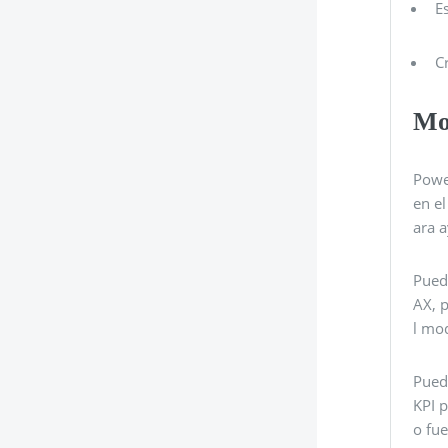
E
C
Mo
Powe
en e
ara 
Puede
AX, 
l mo
Puede
KPI p
o fue