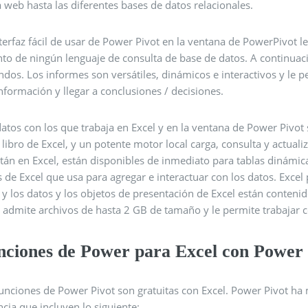
 web hasta las diferentes bases de datos relacionales.
terfaz fácil de usar de Power Pivot en la ventana de PowerPivot l
nto de ningún lenguaje de consulta de base de datos. A continuac
dos. Los informes son versátiles, dinámicos e interactivos y le 
nformación y llegar a conclusiones / decisiones.
atos con los que trabaja en Excel y en la ventana de Power Pivot
 libro de Excel, y un potente motor local carga, consulta y actual
tán en Excel, están disponibles de inmediato para tablas dinámica
s de Excel que usa para agregar e interactuar con los datos. Excel
 y los datos y los objetos de presentación de Excel están conteni
t admite archivos de hasta 2 GB de tamaño y le permite trabajar 
nciones de Power para Excel con Power 
funciones de Power Pivot son gratuitas con Excel. Power Pivot ha
cia que incluyen lo siguiente: