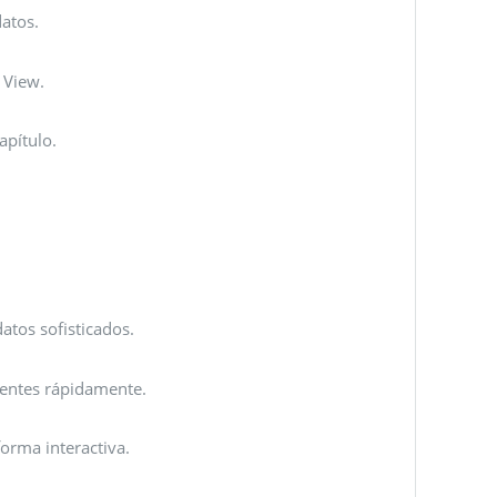
atos.
 View.
apítulo.
atos sofisticados.
rentes rápidamente.
forma interactiva.