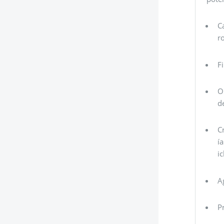
C
r
F
O
d
C
í
i
A
P