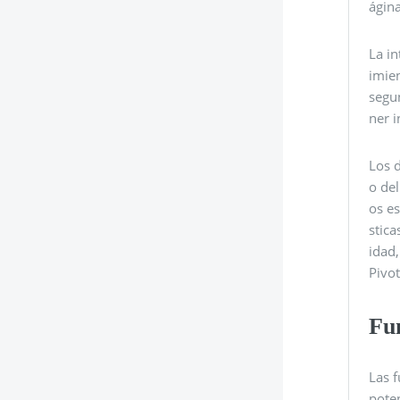
ágina
La in
imie
segun
ner i
Los d
o del
os es
stica
idad,
Pivo
Fu
Las 
poten