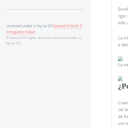
Exce
rgar,
ede u
Licensed under cc by-sa 3.0
Spanish
French
P
ortuguese
Italian
La c
© Edu.Lat All rights reserved. Licensed under cc
by-sa 3.0
e dat
La v
¿P
Cuan
cel 
de Ex
vez 