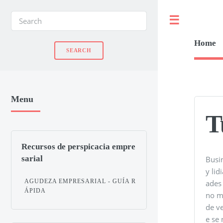
Toggle
Home
Menu
T
Recursos de perspicacia empre
sarial
Busi
y lid
AGUDEZA EMPRESARIAL - GUÍA R
ades
ÁPIDA
no m
de ve
e se 