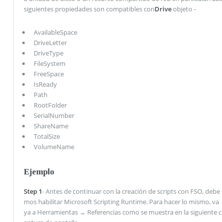
siguientes propiedades son compatibles con
Drive
objeto -
AvailableSpace
DriveLetter
DriveType
FileSystem
FreeSpace
IsReady
Path
RootFolder
SerialNumber
ShareName
TotalSize
VolumeName
Ejemplo
Step 1
- Antes de continuar con la creación de scripts con FSO, debe
mos habilitar Microsoft Scripting Runtime. Para hacer lo mismo, va
ya a Herramientas → Referencias como se muestra en la siguiente c