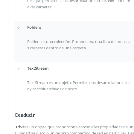
des que permiten a los desarrolladores crear, eliminar o m
over carpetas.
6
Folders
Folders es una colección. Proporciona una lista de todas la
s carpetas dentro de una carpeta.
7
TextStream
TextStream es un objeto. Permite a los desarrolladores lee
r y escribir archivos de texto.
Conducir
Drive
es un objeto que proporciona acceso a las propiedades de un
a unidad de disco o un recurso compartido de red en particular. Las