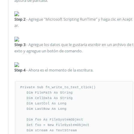
aptura de pantalla.
Step 2
- Agregue "Microsoft Scripting RunTime" y haga clic en Acept
ar.
Step 3
- Agregue los datos que le gustaría escribir en un archivo de t
exto y agregue un botón de comando.
Step 4
- Ahora es el momento de la escritura.
Private Sub fn_write_to_text_Click()

   Dim FilePath As String

   Dim CellData As String

   Dim LastCol As Long

   Dim LastRow As Long

   Dim fso As FileSystemObject

   Set fso = New FileSystemObject

   Dim stream As TextStream
