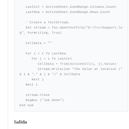
   LastCol = ActiveSheet.UsedRange.Columns.Count

   LastRow = ActiveSheet.UsedRange.Rows.Count

   ' Create a TextStream.

   Set stream = fso.OpenTextFile("D:\Try\Support.lo
g", ForWriting, True)

   CellData = ""

   For i = 1 To LastRow

      For j = 1 To LastCol

         CellData = Trim(ActiveCell(i, j).Value)

         stream.WriteLine "The Value at location (" 
& i & "," & j & ")" & CellData

      Next j

   Next i

   stream.Close

   MsgBox ("Job Done")

End Sub
Salida