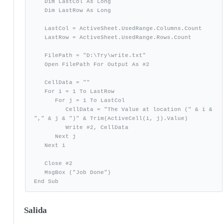
   Dim LastCol As Long

   Dim LastRow As Long

   LastCol = ActiveSheet.UsedRange.Columns.Count

   LastRow = ActiveSheet.UsedRange.Rows.Count

   FilePath = "D:\Try\write.txt"

   Open FilePath For Output As #2

   CellData = ""

   For i = 1 To LastRow

      For j = 1 To LastCol

         CellData = "The Value at location (" & i & 
"," & j & ")" & Trim(ActiveCell(i, j).Value)

         Write #2, CellData

      Next j

   Next i

   Close #2

   MsgBox ("Job Done")

End Sub
Salida