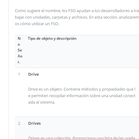
Como sugiere el nombre, los FSO ayudan a los desarrolladores a tra
bajar con unidades, carpetas y archivos. En esta sección, analizarem
os cómo utilizar un FSO.
N
Tipo de objeto y descripción
o
Se
ño
r.
1
Drive
Drive es un objeto. Contiene métodos y propiedades que l
e permiten recopilar información sobre una unidad conect
ada al sistema.
2
Drives
Drives es una colección. Proporciona una lista de las unida