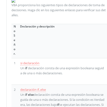
VBA proporciona los siguientes tipos de declaraciones de toma de
decisiones. Haga clic en los siguientes enlaces para verificar sus det
alles.
N
Declaración y descripción
o
S
e
ñ
o
r.
1
si declaración
Un
if
declaración consta de una expresión booleana seguid
a de una o más declaraciones.
2
declaración if..else
Un
if else
declaración consta de una expresión booleana se
guida de una o más declaraciones. Si la condición es Verdad
era, las declaraciones bajo
If
se ejecutan las declaraciones. Si