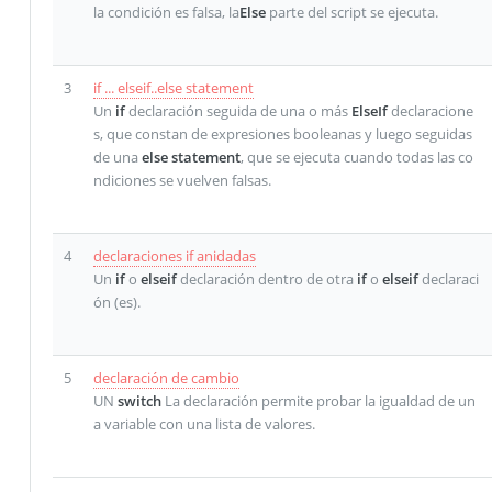
la condición es falsa, la
Else
parte del script se ejecuta.
3
if ... elseif..else statement
Un
if
declaración seguida de una o más
ElseIf
declaracione
s, que constan de expresiones booleanas y luego seguidas
de una
else statement
, que se ejecuta cuando todas las co
ndiciones se vuelven falsas.
4
declaraciones if anidadas
Un
if
o
elseif
declaración dentro de otra
if
o
elseif
declaraci
ón (es).
5
declaración de cambio
UN
switch
La declaración permite probar la igualdad de un
a variable con una lista de valores.