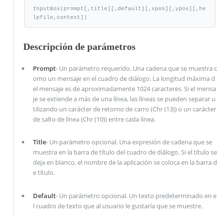
InputBox(prompt[,title][,default][,xpos][,ypos][,he
lpfile,context])
Descripción de parámetros
Prompt
- Un parámetro requerido. Una cadena que se muestra c
omo un mensaje en el cuadro de diálogo. La longitud máxima d
el mensaje es de aproximadamente 1024 caracteres. Si el mensa
je se extiende a más de una línea, las líneas se pueden separar u
tilizando un carácter de retorno de carro (Chr (13)) o un carácter
de salto de línea (Chr (10)) entre cada línea.
Title
- Un parámetro opcional. Una expresión de cadena que se
muestra en la barra de título del cuadro de diálogo. Si el título se
deja en blanco, el nombre de la aplicación se coloca en la barra d
e título.
Default
- Un parámetro opcional. Un texto predeterminado en e
l cuadro de texto que al usuario le gustaría que se muestre.