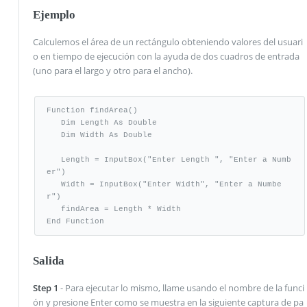
Ejemplo
Calculemos el área de un rectángulo obteniendo valores del usuari
o en tiempo de ejecución con la ayuda de dos cuadros de entrada
(uno para el largo y otro para el ancho).
Function findArea() 

   Dim Length As Double 

   Dim Width As Double 

   Length = InputBox("Enter Length ", "Enter a Numb
er") 

   Width = InputBox("Enter Width", "Enter a Numbe
r") 

   findArea = Length * Width 

End Function
Salida
Step 1
- Para ejecutar lo mismo, llame usando el nombre de la funci
ón y presione Enter como se muestra en la siguiente captura de pa