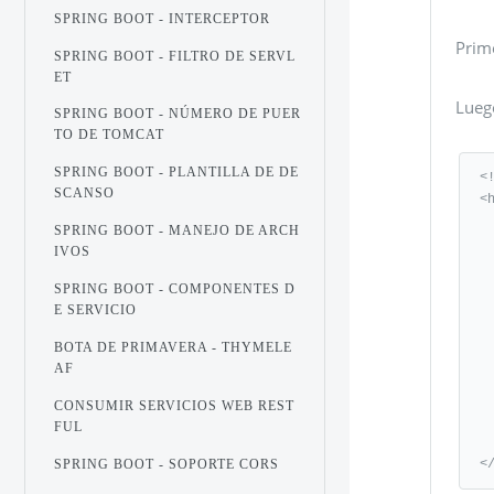
SPRING BOOT - INTERCEPTOR
Prime
SPRING BOOT - FILTRO DE SERVL
ET
Lueg
SPRING BOOT - NÚMERO DE PUER
TO DE TOMCAT
SPRING BOOT - PLANTILLA DE DE
<
SCANSO
<
   xmlns:th = "http://www.
SPRING BOOT - MANEJO DE ARCH
   xmlns:sec = "http://www.thymeleaf.org/thymel
IVOS
   <he
SPRING BOOT - COMPONENTES D
      <title>S
E SERVICIO
   </h
BOTA DE PRIMAVERA - THYMELE
   <bo
AF
      <
      <p>Click <a th:h
CONSUMIR SERVICIOS WEB REST
   </b
FUL
SPRING BOOT - SOPORTE CORS
<