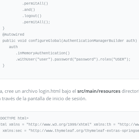
         .permitAll()

          .and()

         .logout()

        .permitAll();

}

wired

Builder auth) throws Exception {

   auth

  .inMemoryAuthentication()

hUser("user").password("password").roles("USER");

}

, cree un archivo login.html bajo el
src/main/resources
director
 través de la pantalla de inicio de sesión.
!DOCTYPE html>

html xmlns = "http://www.w3.org/1999/xhtml" xmlns:th = "http://ww
eaf-extras-springsecurity3">
