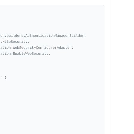
on.builders.AuthenticationManagerBuilder;

.HttpSecurity;

ation.WebSecurityConfigurerAdapter;

ation.EnableWebSecurity;

r {
