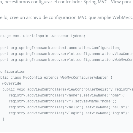
, necesitamos configurar el controlador Spring MVC - View para la
 ello, cree un archivo de configuración MVC que amplíe WebMvcC
ackage com.tutorialspoint.websecuritydemo;

mport org.springframework.context.annotation.Configuration;

mport org.springframework.web.servlet.config.annotation.ViewContr
mport org.springframework.web.servlet.config.annotation.WebMvcCon
onfiguration

ublic class MvcConfig extends WebMvcConfigurerAdapter {

ride

ollerRegistry registry) {

iewController("/home").setViewName("home");

ViewController("/").setViewName("home");

ewController("/hello").setViewName("hello");

ewController("/login").setViewName("login");

}
