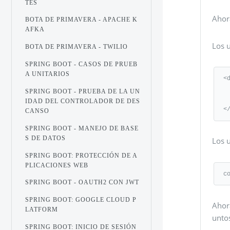
TES
Ahor
BOTA DE PRIMAVERA - APACHE K
AFKA
Los 
BOTA DE PRIMAVERA - TWILIO
SPRING BOOT - CASOS DE PRUEB
A UNITARIOS
<d
   <groupId>org.springframewo
SPRING BOOT - PRUEBA DE LA UN
   <artifactId>spring-boot-starter-
IDAD DEL CONTROLADOR DE DES
<
CANSO
SPRING BOOT - MANEJO DE BASE
S DE DATOS
Los u
SPRING BOOT: PROTECCIÓN DE A
PLICACIONES WEB
c
SPRING BOOT - OAUTH2 CON JWT
SPRING BOOT: GOOGLE CLOUD P
Ahora
LATFORM
untos
SPRING BOOT: INICIO DE SESIÓN