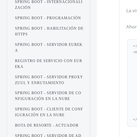
SPRING BOOT - INTERNACIONALI
ZACIÓN
La v
SPRING BOOT - PROGRAMACIÓN
Ahor
SPRING BOOT - HABILITACIÓN DE
HTTPS
SPRING BOOT - SERVIDOR EUREK
<
A
<
   xmlns:th = "http://www.
REGISTRO DE SERVICIO CON EUR
   xmlns:sec = "http://www.thymeleaf.org/thymel
EKA
   <he
SPRING BOOT - SERVIDOR PROXY
ZUUL Y ENRUTAMIENTO
      <tit
   </h
SPRING BOOT - SERVIDOR DE CO
   <bo
NFIGURACIÓN EN LA NUBE
      <h
   </b
SPRING BOOT - CLIENTE DE CONF
IGURACIÓN EN LA NUBE
<
BOTA DE RESORTE - ACTUADOR
SPRING BOOT - SERVIDOR DE AD