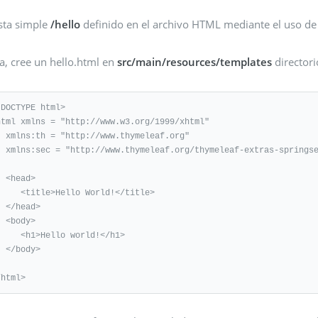
ista simple
/hello
definido en el archivo HTML mediante el uso de 
a, cree un hello.html en
src/main/resources/templates
directori
!DOCTYPE html>

html xmlns = "http://www.w3.org/1999/xhtml" 

thymeleaf.org" 

eaf-extras-springsecurity3">

ad>

le>Hello World!</title>

ead>

dy>

1>Hello world!</h1>

ody>

/html>