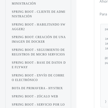
Ahora
MINISTRACIÓN
SPRING BOOT - CLIENTE DE ADMI
Para
NISTRACIÓN
SPRING BOOT - HABILITANDO SW
AGGER2
p
SPRING BOOT: CREACIÓN DE UNA
i
IMAGEN DE DOCKER
i
i
SPRING BOOT - SEGUIMIENTO DE
REGISTROS DE MICRO SERVICIOS
@C
SPRING BOOT - BASE DE DATOS D
p
E FLYWAY
   @Over
   public void addViewControllers(ViewContr
SPRING BOOT - ENVÍO DE CORRE
      registry.addV
O ELECTRÓNICO
      registry.add
      registry.addVi
BOTA DE PRIMAVERA - HYSTRIX
      registry.addVi
SPRING BOOT - ZÓCALO WEB
   
}
SPRING BOOT - SERVICIO POR LO