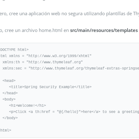
ro, cree una aplicación web no segura utilizando plantillas de T
o, cree un archivo home.html en
src/main/resources/templates
!DOCTYPE html>

html xmlns = "http://www.w3.org/1999/xhtml" 

thymeleaf.org" 

eaf-extras-springsecurity3">

ad>

pring Security Example</title>

ead>

dy>

h1>Welcome!</h1>

ref = "@{/hello}">here</a> to see a greeting.</p>

ody>

/html>