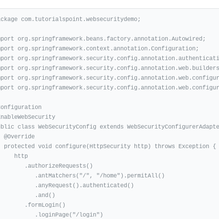
ackage com.tutorialspoint.websecuritydemo;

mport org.springframework.beans.factory.annotation.Autowired;

mport org.springframework.context.annotation.Configuration;

mport org.springframework.security.config.annotation.authenticati
mport org.springframework.security.config.annotation.web.builders
mport org.springframework.security.config.annotation.web.configur
mport org.springframework.security.config.annotation.web.configur
onfiguration

EnableWebSecurity

ublic class WebSecurityConfig extends WebSecurityConfigurerAdapte
ride

http) throws Exception {

   http

   .authorizeRequests()

     .antMatchers("/", "/home").permitAll()

      .anyRequest().authenticated()

          .and()

     .formLogin()

       .loginPage("/login")
