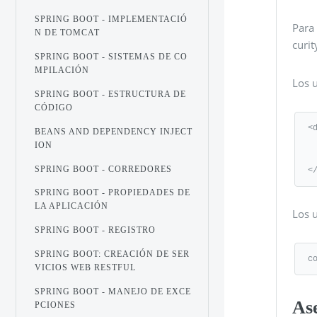
SPRING BOOT - IMPLEMENTACIÓ
Para 
N DE TOMCAT
curit
SPRING BOOT - SISTEMAS DE CO
MPILACIÓN
Los 
SPRING BOOT - ESTRUCTURA DE
CÓDIGO
<d
BEANS AND DEPENDENCY INJECT
   <groupId>org.springframewo
ION
   <artifactId>spring-boot-starter-
SPRING BOOT - CORREDORES
<
SPRING BOOT - PROPIEDADES DE
LA APLICACIÓN
Los u
SPRING BOOT - REGISTRO
SPRING BOOT: CREACIÓN DE SER
c
VICIOS WEB RESTFUL
SPRING BOOT - MANEJO DE EXCE
As
PCIONES