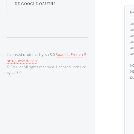
DE GOOGLE OAUTH2
p
i
i
i
i
i
i
Licensed under cc by-sa 3.0
Spanish
French
P
ortuguese
Italian
@C
© Edu.Lat All rights reserved. Licensed under cc
@
by-sa 3.0
p
   @Over
   protected void configure(HttpSecurity 
   
      
       
      
  
    
     