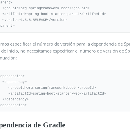
arent>

rk.boot</groupId>

-parent</artifactId>

ASE</version>

/parent>
mos especificar el número de versión para la dependencia de Spr
 de inicio, no necesitamos especificar el número de versión de S
inuación:
ependencies>

dency>

org.springframework.boot</groupId>

>spring-boot-starter-web</artifactId>

dency>

/dependencies>
pendencia de Gradle