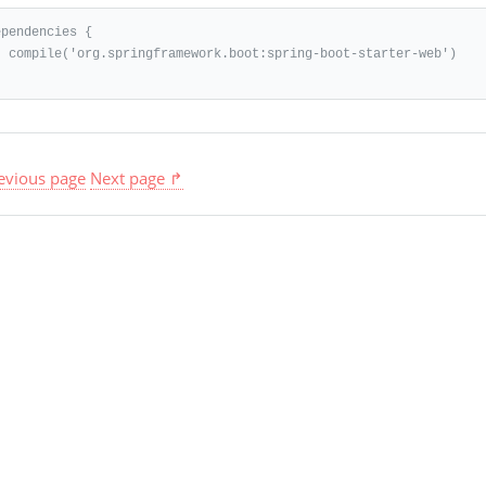
pendencies {

ring-boot-starter-web')

evious page
Next page ↱