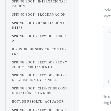
SPRING BOOT - INTERNACIONALI
ZACIÓN
Pode
SPRING BOOT - PROGRAMACIÓN
Boot
SPRING BOOT - HABILITACIÓN DE
HTTPS
bu
SPRING BOOT - SERVIDOR EUREK
   ex
A
      springB
   
REGISTRO DE SERVICIO CON EUR
   reposito
EKA
      
   
SPRING BOOT - SERVIDOR PROXY
   dependen
ZUUL Y ENRUTAMIENTO
      classpath("org.springf
SPRING BOOT - SERVIDOR DE CO
   
NFIGURACIÓN EN LA NUBE
}
SPRING BOOT - CLIENTE DE CONF
IGURACIÓN EN LA NUBE
De m
BOTA DE RESORTE - ACTUADOR
ring
SPRING BOOT - SERVIDOR DE AD