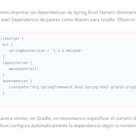
mos importar las dependencias de Spring Boot Starters directam
 start Dependencia de padres como Maven para Gradle. Observe e
ildscript {

t {

ootVersion = '1.5.8.RELEASE'

}

ries {

mavenCentral()

}

cies {

ramework.boot:spring-boot-gradle-plugin:${springBootVersion}")

}

anera similar, en Gradle, no necesitamos especificar el número d
 Boot configura automáticamente la dependencia según la versión