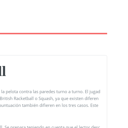
l
la pelota contra las paredes turno a turno. El jugad
ritish Racketball o Squash, ya que existen diferen
puntuación también difieren en los tres casos. Este
ll. Se prepara teniendo en cuenta que el lector desc