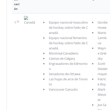
caci
ón
st
1
Canadá
Equipo nacional masculino
Gordie
de hockey sobre hielo de C
Howe
anadá
Mario
Equipo nacional femenino
Lemie
de hockey sobre hielo de C
ux
anadá.
Wayn
Montreal Canadiens
e Gret
Llamas de Calgary
zky
Engrasadores de Edmonto
Scott
n
Nieder
Senadores de Ottawa
mayer
Las hojas de arce de Toron
Patric
to
k Roy
Vancouver Canucks
Mark
Messi
er
Joe Sa
kic