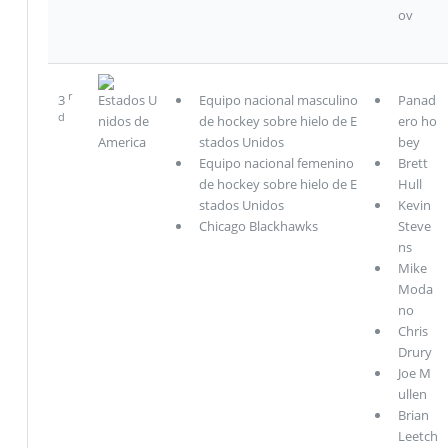
ov
r
3
Estados U
Equipo nacional masculino
Panad
d
nidos de
de hockey sobre hielo de E
ero ho
America
stados Unidos
bey
Equipo nacional femenino
Brett
de hockey sobre hielo de E
Hull
stados Unidos
Kevin
Chicago Blackhawks
Steve
ns
Mike
Moda
no
Chris
Drury
Joe M
ullen
Brian
Leetch