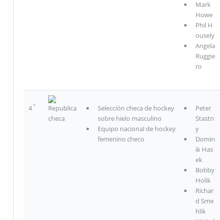
Mark
Howe
Phil H
ousely
Angela
Ruggie
ro
º
4
Republica
Selección checa de hockey
Peter
checa
sobre hielo masculino
Stastn
Equipo nacional de hockey
y
femenino checo
Domin
ik Has
ek
Bobby
Holik
Richar
d Sme
hlik