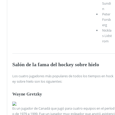
Sundi
n
Peter
Forsb
erg
Nickla
s Lidst
rom
Salón de la fama del hockey sobre hielo
Los cuatro jugadores más populares de todos los tiempos en hock
ey sobre hielo son los siguientes:
Wayne Gretzky
Es un jugador de Canadá que jugó para cuatro equipos en el períod
o de 1979 a 1999. Fue un jugador muy goleador que anotó asistenci