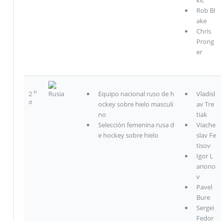
Rob Bl
ake
Chris
Prong
er
n
2
Rusia
Equipo nacional ruso de h
Vladisl
d
ockey sobre hielo masculi
av Tre
no
tiak
Selección femenina rusa d
Viache
e hockey sobre hielo
slav Fe
tisov
Igor L
ariono
v
Pavel
Bure
Sergei
Fedor