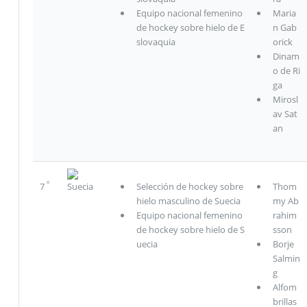
Equipo nacional femenino
Maria
de hockey sobre hielo de E
n Gab
slovaquia
orick
Dinam
o de Ri
ga
Mirosl
av Sat
an
º
7
Suecia
Selección de hockey sobre
Thom
hielo masculino de Suecia
my Ab
Equipo nacional femenino
rahim
de hockey sobre hielo de S
sson
uecia
Borje
Salmin
g
Alfom
brillas