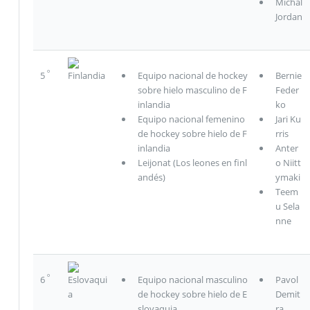
Michal
Jordan
º
5
Finlandia
Equipo nacional de hockey
Bernie
sobre hielo masculino de F
Feder
inlandia
ko
Equipo nacional femenino
Jari Ku
de hockey sobre hielo de F
rris
inlandia
Anter
Leijonat (Los leones en finl
o Niitt
andés)
ymaki
Teem
u Sela
nne
º
6
Eslovaqui
Equipo nacional masculino
Pavol
a
de hockey sobre hielo de E
Demit
slovaquia
ra