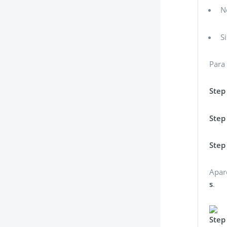
N
S
Para 
Step
Step
Step
Apar
s
.
Step