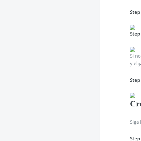
Step
Step
Si no
y eli
Step
Cre
Siga 
Step