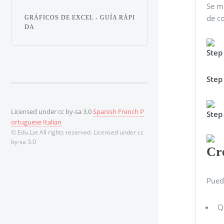
Se m
de co
GRÁFICOS DE EXCEL - GUÍA RÁPI
DA
Step
Step
Licensed under cc by-sa 3.0
Spanish
French
P
Step
ortuguese
Italian
© Edu.Lat All rights reserved. Licensed under cc
by-sa 3.0
Cr
Pued
Q