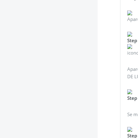
Apare
Step
icono
Apar
DE L
Step
Se m
Step