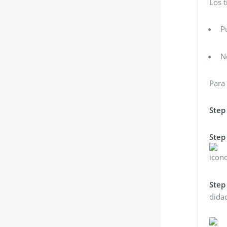
Los t
P
N
Para
Step
Step
icono
Step
dida