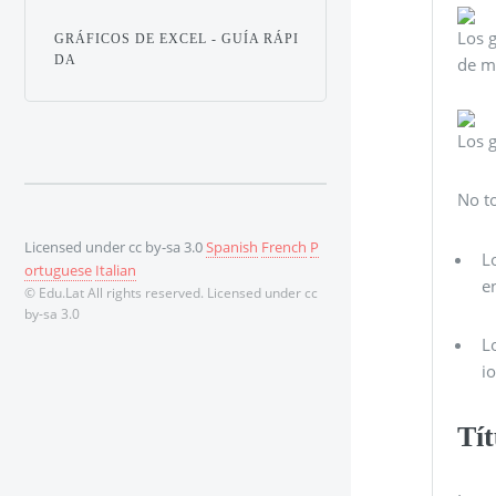
Los g
GRÁFICOS DE EXCEL - GUÍA RÁPI
DA
de mo
Los g
No t
Licensed under cc by-sa 3.0
Spanish
French
P
L
ortuguese
Italian
en
© Edu.Lat All rights reserved. Licensed under cc
by-sa 3.0
L
i
Tít