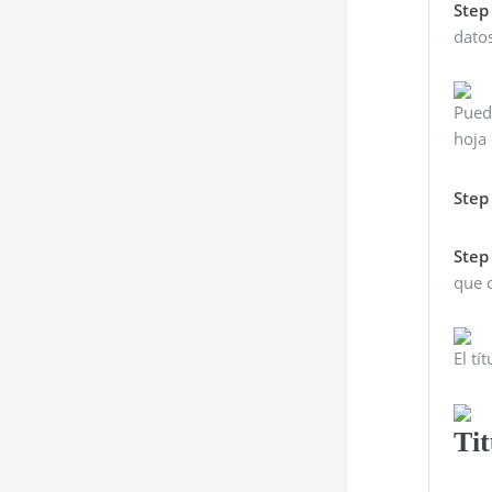
Step
dato
Puede
hoja 
Step
Step
que c
El tí
Tit