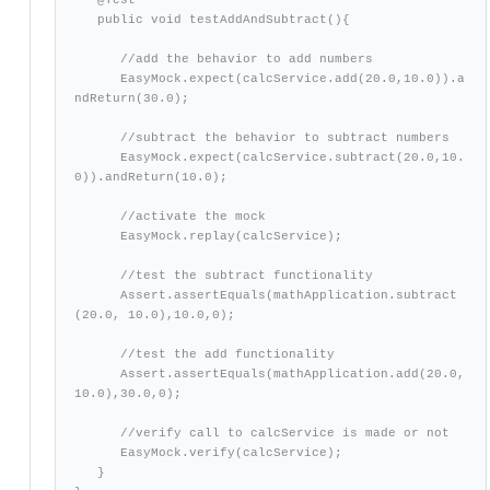
   public void testAddAndSubtract(){

      //add the behavior to add numbers

      EasyMock.expect(calcService.add(20.0,10.0)).a
ndReturn(30.0);

      //subtract the behavior to subtract numbers

      EasyMock.expect(calcService.subtract(20.0,10.
0)).andReturn(10.0);

      //activate the mock

      EasyMock.replay(calcService);	

      //test the subtract functionality

      Assert.assertEquals(mathApplication.subtract
(20.0, 10.0),10.0,0);

      //test the add functionality

      Assert.assertEquals(mathApplication.add(20.0, 
10.0),30.0,0);

      //verify call to calcService is made or not

      EasyMock.verify(calcService);

   }
