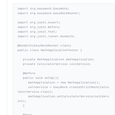
import org.easymock.EasyMock;

import org.easymock.EasyMockRunner;

import org.junit.Assert;

import org.junit.Before;

import org.junit.Test;

import org.junit.runner.RunWith;

@RunWith(EasyMockRunner.class)

public class MathApplicationTester {

   private MathApplication mathApplication;

   private CalculatorService calcService;

   @Before

   public void setUp(){

      mathApplication = new MathApplication();

      calcService = EasyMock.createStrictMock(Calcu
latorService.class);

      mathApplication.setCalculatorService(calcServ
ice);

   }

   @Test
