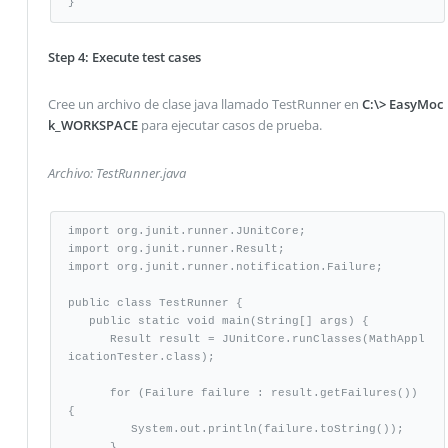
}
Step 4: Execute test cases
Cree un archivo de clase java llamado TestRunner en
C:\> EasyMoc
k_WORKSPACE
para ejecutar casos de prueba.
Archivo: TestRunner.java
import org.junit.runner.JUnitCore;

import org.junit.runner.Result;

import org.junit.runner.notification.Failure;

public class TestRunner {

   public static void main(String[] args) {

      Result result = JUnitCore.runClasses(MathAppl
icationTester.class);

      for (Failure failure : result.getFailures()) 
{

         System.out.println(failure.toString());

      }
