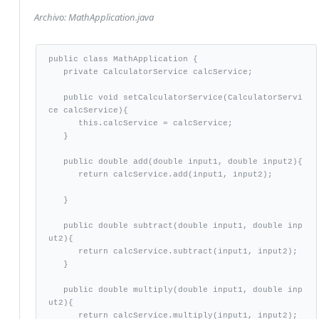
Archivo: MathApplication.java
public class MathApplication {

   private CalculatorService calcService;

   public void setCalculatorService(CalculatorServi
ce calcService){

      this.calcService = calcService;

   }

   public double add(double input1, double input2){

      return calcService.add(input1, input2);		
   }

   public double subtract(double input1, double inp
ut2){

      return calcService.subtract(input1, input2);

   }

   public double multiply(double input1, double inp
ut2){

      return calcService.multiply(input1, input2);
