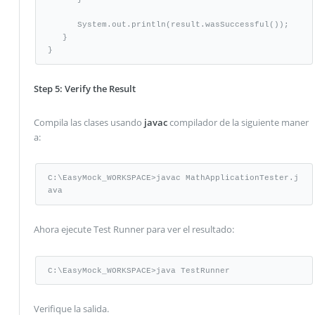
      System.out.println(result.wasSuccessful());

   }

}
Step 5: Verify the Result
Compila las clases usando
javac
compilador de la siguiente maner
a:
C:\EasyMock_WORKSPACE>javac MathApplicationTester.j
ava
Ahora ejecute Test Runner para ver el resultado:
C:\EasyMock_WORKSPACE>java TestRunner
Verifique la salida.