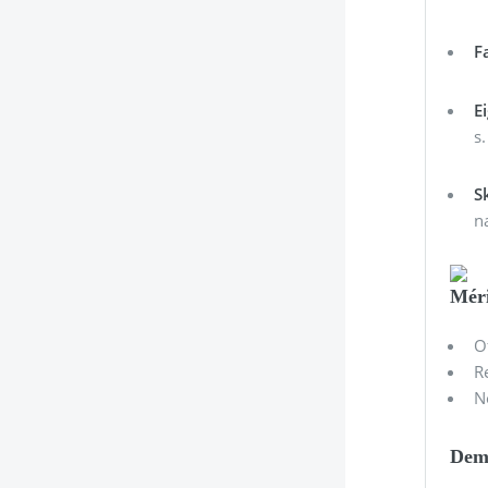
F
E
s.
S
n
Méri
O
R
N
Demé