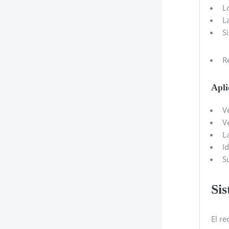
L
L
S
R
Apli
V
V
L
I
S
Sis
El re