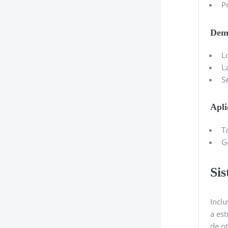
P
Demé
L
L
S
Apli
T
G
Si
Inclu
a est
de o