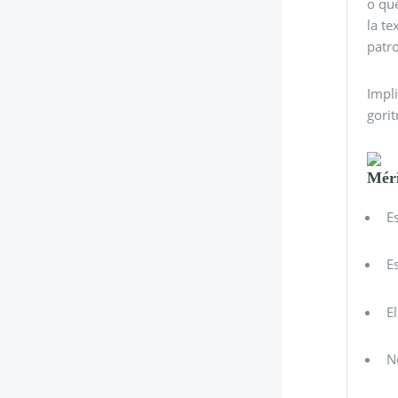
o que
la te
patro
Impli
gori
Méri
E
E
E
N