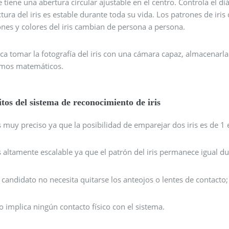
 tiene una abertura circular ajustable en el centro. Controla el d
xtura del iris es estable durante toda su vida. Los patrones de iri
nes y colores del iris cambian de persona a persona.
ca tomar la fotografía del iris con una cámara capaz, almacenarla
tmos matemáticos.
tos del sistema de reconocimiento de iris
s muy preciso ya que la posibilidad de emparejar dos iris es de 1
s altamente escalable ya que el patrón del iris permanece igual d
l candidato no necesita quitarse los anteojos o lentes de contacto;
o implica ningún contacto físico con el sistema.