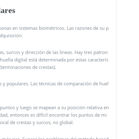
lares
rsonas en sistemas biométricos. Las razones de su p
dquisición.
, surcos y dirección de las líneas. Hay tres patron
 huella digital está determinada por estas caracterís
terminaciones de crestas).
as y populares. Las técnicas de comparación de huel
 puntos y luego se mapean a su posición relativa en
dad, entonces es difícil encontrar los puntos de mi
ocal de crestas y surcos; no global.
ses más rica. Supera los problemas del método basad