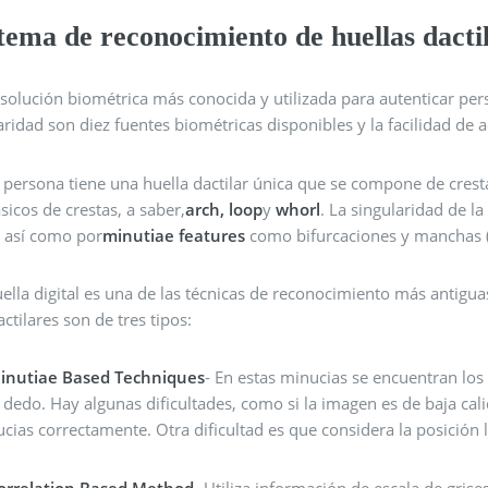
tema de reconocimiento de huellas dacti
 solución biométrica más conocida y utilizada para autenticar pe
ridad son diez fuentes biométricas disponibles y la facilidad de a
persona tiene una huella dactilar única que se compone de crestas
sicos de crestas, a saber,
arch, loop
y
whorl
. La singularidad de la
, así como por
minutiae features
como bifurcaciones y manchas (
ella digital es una de las técnicas de reconocimiento más antigu
actilares son de tres tipos:
inutiae Based Techniques
- En estas minucias se encuentran los
l dedo. Hay algunas dificultades, como si la imagen es de baja cali
ucias correctamente. Otra dificultad es que considera la posición l
orrelation Based Method
- Utiliza información de escala de gri