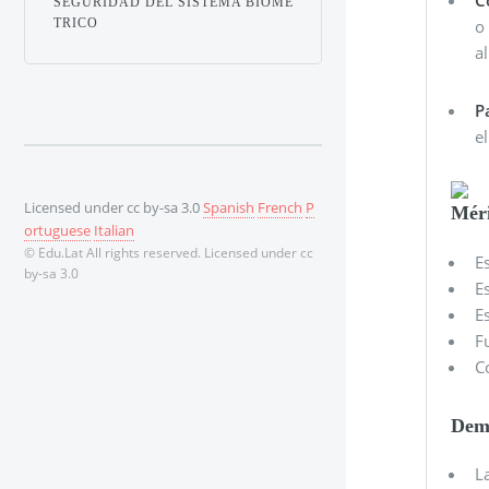
SEGURIDAD DEL SISTEMA BIOMÉ
o
TRICO
a
P
e
Licensed under cc by-sa 3.0
Spanish
French
P
Méri
ortuguese
Italian
© Edu.Lat All rights reserved. Licensed under cc
E
by-sa 3.0
E
E
F
C
Demé
L