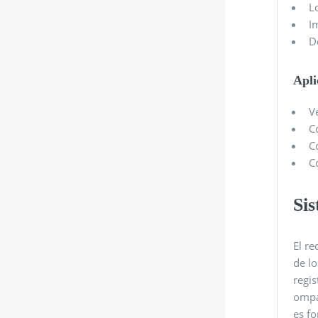
L
I
D
Apli
V
C
C
C
Sis
El re
de lo
regis
ompar
es f