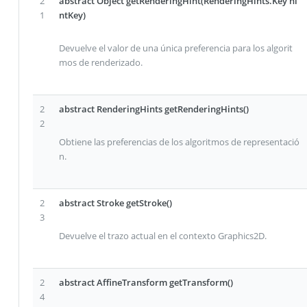
2
abstract Object getRenderingHint(RenderingHints.Key hi
1
ntKey)
Devuelve el valor de una única preferencia para los algorit
mos de renderizado.
2
abstract RenderingHints getRenderingHints()
2
Obtiene las preferencias de los algoritmos de representació
n.
2
abstract Stroke getStroke()
3
Devuelve el trazo actual en el contexto Graphics2D.
2
abstract AffineTransform getTransform()
4