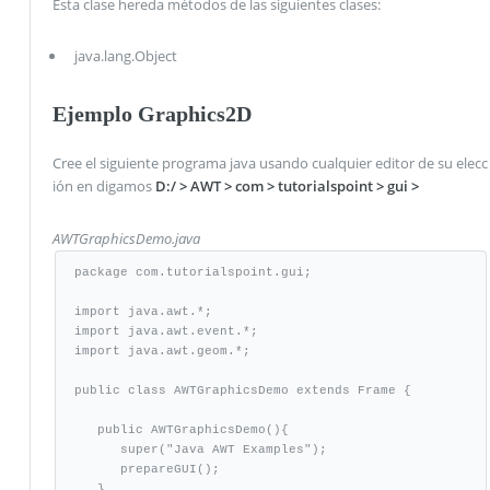
Esta clase hereda métodos de las siguientes clases:
java.lang.Object
Ejemplo Graphics2D
Cree el siguiente programa java usando cualquier editor de su elecc
ión en digamos
D:/ > AWT > com > tutorialspoint > gui >
AWTGraphicsDemo.java
package com.tutorialspoint.gui;

import java.awt.*;

import java.awt.event.*;

import java.awt.geom.*;

public class AWTGraphicsDemo extends Frame {

   public AWTGraphicsDemo(){

      super("Java AWT Examples");

      prepareGUI();

   }
