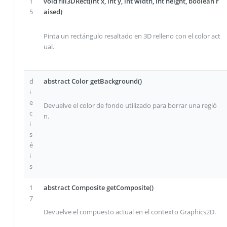
1
void fill3DRect(int x, int y, int width, int height, boolean r
5
aised)
Pinta un rectángulo resaltado en 3D relleno con el color act
ual.
d
abstract Color getBackground()
i
e
Devuelve el color de fondo utilizado para borrar una regió
c
n.
i
s
é
i
s
1
abstract Composite getComposite()
7
Devuelve el compuesto actual en el contexto Graphics2D.