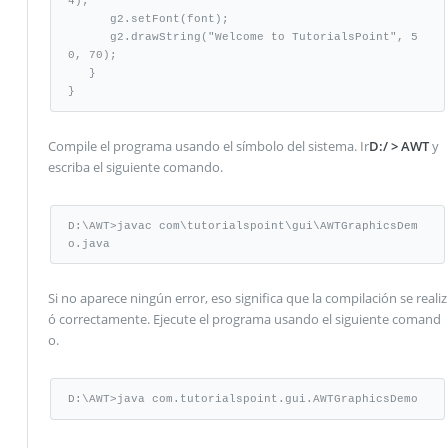
4);

      g2.setFont(font);

      g2.drawString("Welcome to TutorialsPoint", 5
0, 70); 

   }

}
Compile el programa usando el símbolo del sistema. Ir
D:/ > AWT
y
escriba el siguiente comando.
D:\AWT>javac com\tutorialspoint\gui\AWTGraphicsDem
o.java
Si no aparece ningún error, eso significa que la compilación se realiz
ó correctamente. Ejecute el programa usando el siguiente comand
o.
D:\AWT>java com.tutorialspoint.gui.AWTGraphicsDemo