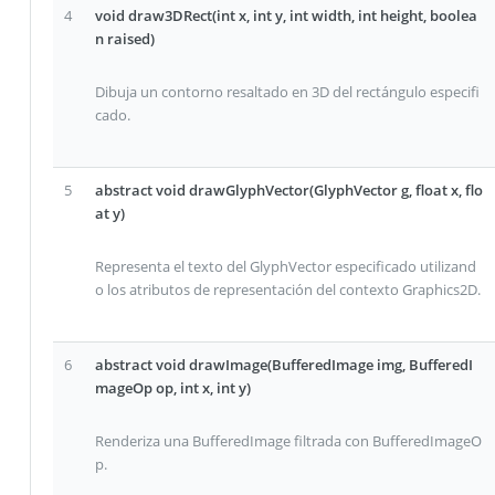
4
void draw3DRect(int x, int y, int width, int height, boolea
n raised)
Dibuja un contorno resaltado en 3D del rectángulo especifi
cado.
5
abstract void drawGlyphVector(GlyphVector g, float x, flo
at y)
Representa el texto del GlyphVector especificado utilizand
o los atributos de representación del contexto Graphics2D.
6
abstract void drawImage(BufferedImage img, BufferedI
mageOp op, int x, int y)
Renderiza una BufferedImage filtrada con BufferedImageO
p.