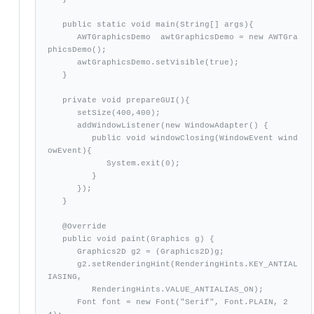
   public static void main(String[] args){

      AWTGraphicsDemo  awtGraphicsDemo = new AWTGra
phicsDemo();  

      awtGraphicsDemo.setVisible(true);

   }

   private void prepareGUI(){

      setSize(400,400);

      addWindowListener(new WindowAdapter() {

         public void windowClosing(WindowEvent wind
owEvent){

            System.exit(0);

         }        

      }); 

   }    

   @Override

   public void paint(Graphics g) {

      Graphics2D g2 = (Graphics2D)g;

      g2.setRenderingHint(RenderingHints.KEY_ANTIAL
IASING,

         RenderingHints.VALUE_ANTIALIAS_ON);

      Font font = new Font("Serif", Font.PLAIN, 2