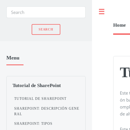
Toggle
Home
Menu
T
Tutorial de SharePoint
Este 
TUTORIAL DE SHAREPOINT
ón b
omple
SHAREPOINT: DESCRIPCIÓN GENE
de al
RAL
SHAREPOINT: TIPOS
Este 