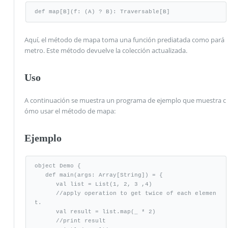
def map[B](f: (A) ? B): Traversable[B]
Aquí, el método de mapa toma una función prediatada como pará
metro. Este método devuelve la colección actualizada.
Uso
A continuación se muestra un programa de ejemplo que muestra c
ómo usar el método de mapa:
Ejemplo
object Demo {

   def main(args: Array[String]) = {

      val list = List(1, 2, 3 ,4)

      //apply operation to get twice of each elemen
t.

      val result = list.map(_ * 2)

      //print result
