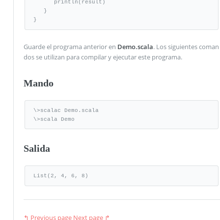
      println(result)      

   }

}
Guarde el programa anterior en
Demo.scala
. Los siguientes coman
dos se utilizan para compilar y ejecutar este programa.
Mando
\>scalac Demo.scala

\>scala Demo
Salida
List(2, 4, 6, 8)
↰ Previous page
Next page ↱