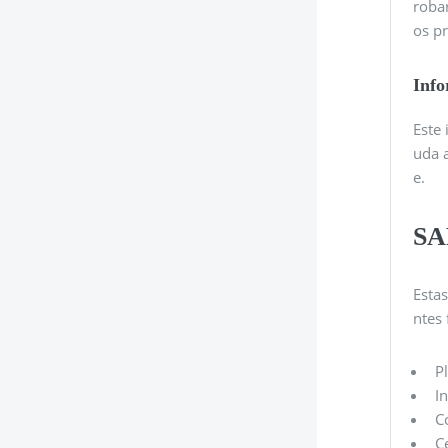
roba
os p
Info
Este 
uda a
e.
SA
Esta
ntes 
P
I
C
C