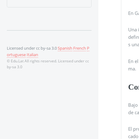
En Ga
Una 
defin
s una
Licensed under cc by-sa 3.0
Spanish
French
P
ortuguese
Italian
En e
© Edu.Lat All rights reserved. Licensed under cc
by-sa 3.0
ma.
Con
Bajo 
de c
El pr
cado