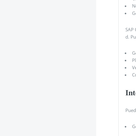
N
G
SAP Q
d. Pu
G
P
V
C
In
Pued
G