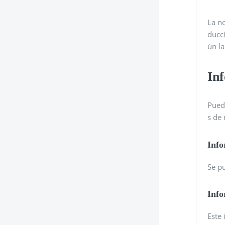
La n
ducc
ún la
In
Pued
s de
Info
Se pu
Info
Este