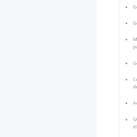
G
G
M
p
G
C
d
A
S
e