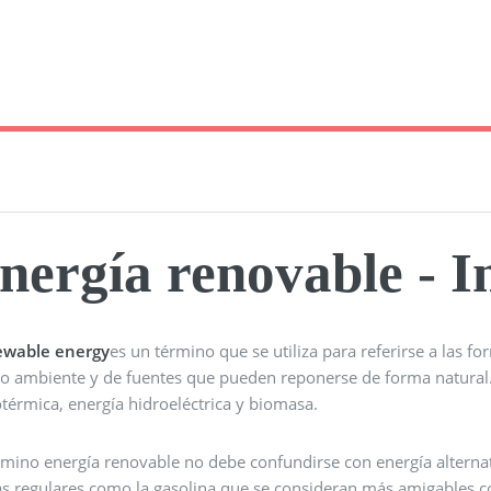
nergía renovable - I
wable energy
es un término que se utiliza para referirse a las 
o ambiente y de fuentes que pueden reponerse de forma natural. E
térmica, energía hidroeléctrica y biomasa.
rmino energía renovable no debe confundirse con energía alternati
s regulares como la gasolina que se consideran más amigables 