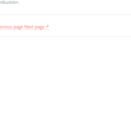
mbustión.
evious page
Next page ↱