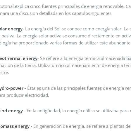
tutorial explica cinco fuentes principales de energía renovable.
nará una discusión detallada en los capítulos siguientes.
olar energy
- La energía del Sol se conoce como energía solar. La 
r pasiva. La energía solar activa se consume directamente en activi
ología ha proporcionado varias formas de utilizar este abundante
eothermal energy
- Se refiere a la energía térmica almacenada ba
mación de la tierra. Utiliza un rico almacenamiento de energía térm
stre.
ydro-power
- Ésta es una de las principales fuentes de energía r
ara producir electricidad.
ind energy
- En la antigüedad, la energía eólica se utilizaba para
iomass energy
- En generación de energía, se refiere a plantas de