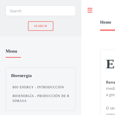
Toggle
Home
Menu
E
Bioenergía
Rene
BIO ENERGY - INTRODUCCIÓN
medi
a geo
BIOENERGÍA - PRODUCCIÓN DE B
IOMASA
El té
orma