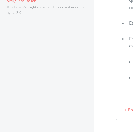
ortuguese
Italian
m
© Edu.Lat All rights reserved. Licensed under cc
by-sa 3.0
E
E
e
↰ Pr