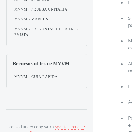
L
MVVM - PRUEBA UNITARIA
S
MVVM - MARCOS
p
MVVM - PREGUNTAS DE LA ENTR
EVISTA
M
e
A
Recursos útiles de MVVM
m
MVVM - GUÍA RÁPIDA
L
A
P
e
Licensed under cc by-sa 3.0
Spanish
French
P
q