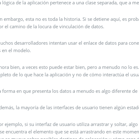
a lógica de la aplicación pertenece a una clase separada, que a
in embargo, esta no es toda la historia. Si se detiene aquí, es pr
or el camino de la locura de vinculación de datos.
uchos desarrolladores intentan usar el enlace de datos para co
s en el modelo.
hora bien, a veces esto puede estar bien, pero a menudo no lo es
pleto de lo que hace la aplicación y no de cómo interactúa el usua
a forma en que presenta los datos a menudo es algo diferente de
demás, la mayoría de las interfaces de usuario tienen algún esta
or ejemplo, si su interfaz de usuario utiliza arrastrar y soltar, 
 se encuentra el elemento que se está arrastrando en este mome
ue se mueve sobre posibles destinos de colocación y cómo esos 