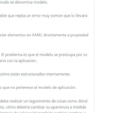
 menudo se denomina modelo.
obable que repita un error muy común que lo llevará
nectar elementos en XAML directamente a propiedad
. El problema es que el modelo se preocupa por co
rio con la aplicación.
 cómo están estructurados internamente.
do que no pertenece al modelo de aplicación.
algo debe realizar un seguimiento de cosas como dónd
nto, cómo debería cambiar su apariencia a medida
destinos de colocación también podrían cambiar a