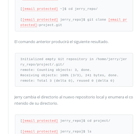
[
[email protected]
 ~]$ cd jerry_repo/

[
[email protected]
 jerry_repo]$ git clone 
[email pr
otected]
:project.git
El comando anterior producirá el siguiente resultado.
Initialized empty Git repository in /home/jerry/jer
ry_repo/project/.git/

remote: Counting objects: 3, done.

Receiving objects: 100% (3/3), 241 bytes, done.

remote: Total 3 (delta 0), reused 0 (delta 0)
Jerry cambia el directorio al nuevo repositorio local y enumera el co
ntenido de su directorio.
[
[email protected]
 jerry_repo]$ cd project/

[
[email protected]
 jerry_repo]$ ls
