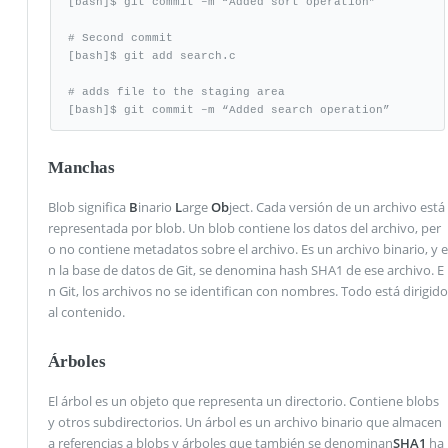
[bash]$ git commit –m “Added sort operation”

# Second commit

[bash]$ git add search.c

# adds file to the staging area

[bash]$ git commit –m “Added search operation”
Manchas
Blob significa
B
inario
L
arge
Ob
ject. Cada versión de un archivo está
representada por blob. Un blob contiene los datos del archivo, per
o no contiene metadatos sobre el archivo. Es un archivo binario, y e
n la base de datos de Git, se denomina hash SHA1 de ese archivo. E
n Git, los archivos no se identifican con nombres. Todo está dirigido
al contenido.
Árboles
El árbol es un objeto que representa un directorio. Contiene blobs
y otros subdirectorios. Un árbol es un archivo binario que almacen
a referencias a blobs y árboles que también se denominan
SHA1
ha