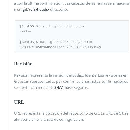
a con la última confirmación. Las cabezas de las ramas se almacena
n en
.git/refs/heads/
directorio.
[CentOS]$ ls -1 .git/refs/heads/

master

[CentOS]$ cat .git/refs/heads/master

570837e7d58fa4bccd86cb575d884502188b0c49
Revisión
Revisión representa la versión del código fuente. Las revisiones en
Git están representadas por confirmaciones. Estas confirmaciones
se identifican mediante
SHA1
hash seguros.
URL
URL representa la ubicación del repositorio de Git. La URL de Git se
almacena en el archivo de configuración.