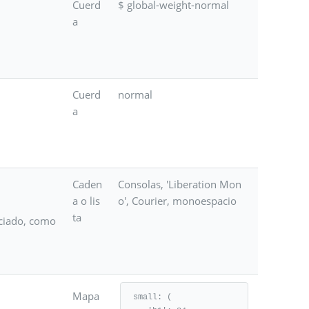
Cuerd
$ global-weight-normal
a
Cuerd
normal
a
Caden
Consolas, 'Liberation Mon
a o lis
o', Courier, monoespacio
ta
aciado, como
Mapa
small: (
