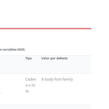
es variables SASS.
Tipo
Valor por defecto
Caden
$ body-font-family
a o lis
ta
.