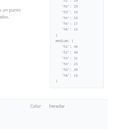
   'h1': 24

   'h2': 20

es un punto
   'h3': 19

ados.
   'h4': 18

   'h5': 17

   'h6': 16

)

medium: (

   'h1': 48

   'h2': 40

   'h3': 31

   'h4': 25

   'h5': 20

   'h6': 16

)
Color
heredar