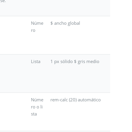
se.
Núme
$ ancho global
ro
Lista
1 px sólido $ gris medio
Núme
rem-calc (20) automático
ro o li
sta