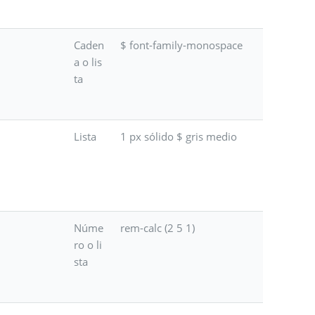
Caden
$ font-family-monospace
a o lis
ta
Lista
1 px sólido $ gris medio
Núme
rem-calc (2 5 1)
ro o li
sta