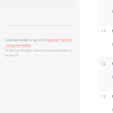
11
Licensed under cc by-sa 3.0
Spanish
French
P
ortuguese
Italian
© Edu.Lat All rights reserved. Licensed under cc
by-sa 3.0
12
13