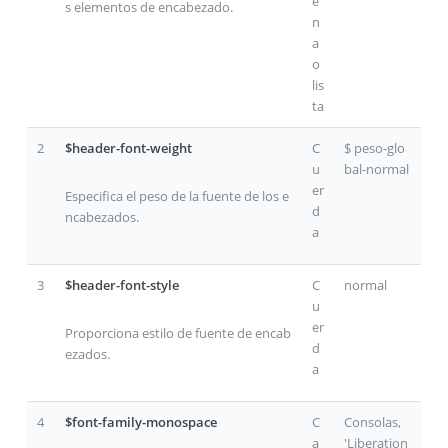
e
s elementos de encabezado.
n
a
o
lis
ta
2
$header-font-weight
C
$ peso-glo
u
bal-normal
er
Especifica el peso de la fuente de los e
d
ncabezados.
a
3
$header-font-style
C
normal
u
er
Proporciona estilo de fuente de encab
d
ezados.
a
4
$font-family-monospace
C
Consolas,
a
'Liberation