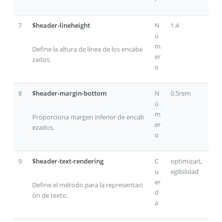
7
$header-lineheight
N
1.4
ú
m
Define la altura de línea de los encabe
er
zados.
o
8
$header-margin-bottom
N
0.5rem
ú
m
Proporciona margen inferior de encab
er
ezados.
o
9
$header-text-rendering
C
optimizarL
u
egibilidad
er
Define el método para la representaci
d
ón de texto.
a