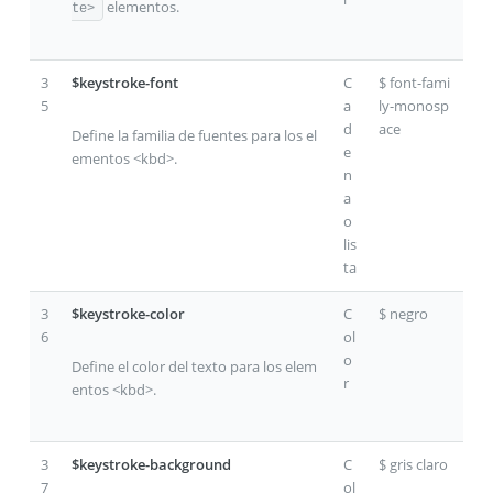
elementos.
te>
3
$keystroke-font
C
$ font-fami
5
a
ly-monosp
d
ace
Define la familia de fuentes para los el
e
ementos <kbd>.
n
a
o
lis
ta
3
$keystroke-color
C
$ negro
6
ol
o
Define el color del texto para los elem
r
entos <kbd>.
3
$keystroke-background
C
$ gris claro
7
ol