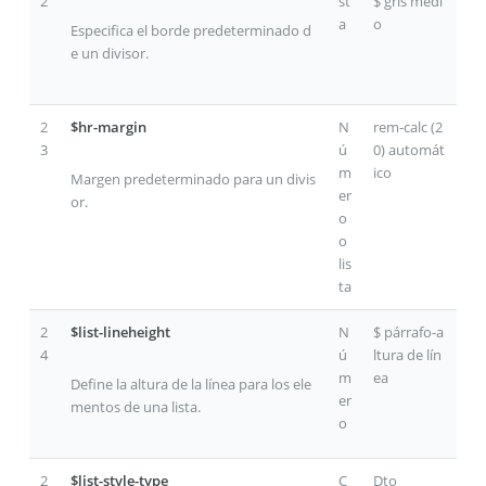
2
st
$ gris medi
a
o
Especifica el borde predeterminado d
e un divisor.
2
$hr-margin
N
rem-calc (2
3
ú
0) automát
m
ico
Margen predeterminado para un divis
er
or.
o
o
lis
ta
2
$list-lineheight
N
$ párrafo-a
4
ú
ltura de lín
m
ea
Define la altura de la línea para los ele
er
mentos de una lista.
o
2
$list-style-type
C
Dto