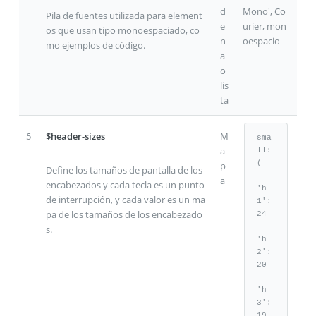
d
Mono', Co
Pila de fuentes utilizada para element
e
urier, mon
os que usan tipo monoespaciado, co
n
oespacio
mo ejemplos de código.
a
o
lis
ta
5
$header-sizes
M
sma
a
ll: 
(

p
Define los tamaños de pantalla de los
a
encabezados y cada tecla es un punto
'h
de interrupción, y cada valor es un ma
1': 
pa de los tamaños de los encabezado
24

s.
'h
2': 
20

'h
3': 
19
