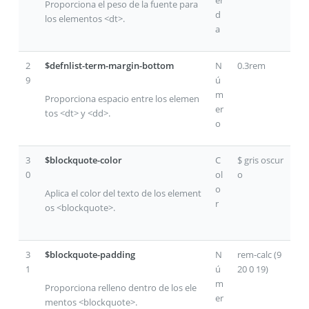
Proporciona el peso de la fuente para
d
los elementos <dt>.
a
2
$defnlist-term-margin-bottom
N
0.3rem
9
ú
m
Proporciona espacio entre los elemen
er
tos <dt> y <dd>.
o
3
$blockquote-color
C
$ gris oscur
0
ol
o
o
Aplica el color del texto de los element
r
os <blockquote>.
3
$blockquote-padding
N
rem-calc (9
1
ú
20 0 19)
m
Proporciona relleno dentro de los ele
er
mentos <blockquote>.