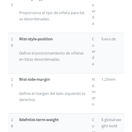
5
u
er
Proporciona el tipo de viñeta para list
d
as desordenadas.
a
2
$list-style-position
C
fuera de
6
u
er
Define el posicionamiento de viñetas
d
en listas desordenadas.
a
2
$list-side-margin
N
1.25rem
7
ú
m
Define el margen del lado izquierdo (o
er
derecho).
o
2
$defnlist-term-weight
C
$ global-we
8
u
ight-bold
er