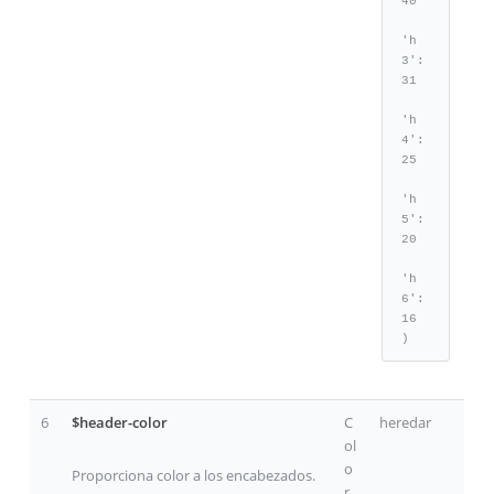
40

'h
3': 
31

'h
4': 
25

'h
5': 
20

'h
6': 
16

)
6
$header-color
C
heredar
ol
o
Proporciona color a los encabezados.
r