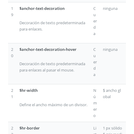
1
$anchor-text-decoration
C
ninguna
9
u
er
Decoración de texto predeterminada
d
para enlaces.
a
2
$anchor-text-decoration-hover
C
ninguna
0
u
er
Decoración de texto predeterminada
d
para enlaces al pasar el mouse.
a
2
$hr-width
N
$ ancho gl
1
ú
obal
m
Define el ancho máximo de un divisor.
er
o
2
$hr-border
Li
1 px sólido