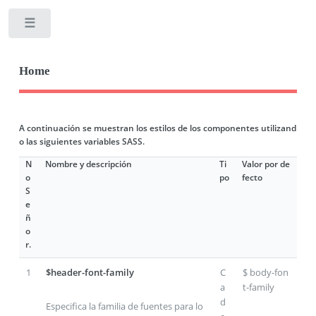
Toggle
Home
A continuación se muestran los estilos de los componentes utilizand
o las siguientes variables SASS.
N
Nombre y descripción
Ti
Valor por de
o
po
fecto
S
e
ñ
o
r.
1
$header-font-family
C
$ body-fon
a
t-family
d
Especifica la familia de fuentes para lo