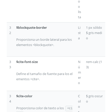
o
o
lis
ta
3
$blockquote-border
Li
1 px sólido
2
st
$ gris medi
a
o
Proporciona un borde lateral para los
elementos <blockquote>.
3
$cite-font-size
N
rem-calc (1
3
ú
3)
m
Define el tamaño de fuente para los el
er
ementos <cite>.
o
3
$cite-color
C
$ gris oscur
4
ol
o
o
Proporciona color de texto a los
<ci
r