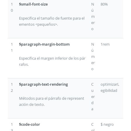
1
$small-font-size
N
80%
0
ú
m
Especifica el tamaño de fuente para el
er
ementos <pequeños>.
o
1
$paragraph-margin-bottom
N
1rem
1
ú
m
Especifica el margen inferior de los pár
er
rafos.
o
1
$paragraph-text-rendering
C
optimizarL
2
u
egibilidad
er
Métodos para el párrafo de represent
d
ación de texto.
a
1
$code-color
C
$ negro
3
ol