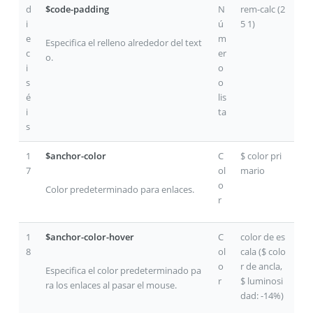
d
$code-padding
N
rem-calc (2
i
ú
5 1)
e
m
Especifica el relleno alrededor del text
c
er
o.
i
o
s
o
é
lis
i
ta
s
1
$anchor-color
C
$ color pri
7
ol
mario
o
Color predeterminado para enlaces.
r
1
$anchor-color-hover
C
color de es
8
ol
cala ($ colo
o
r de ancla,
Especifica el color predeterminado pa
r
$ luminosi
ra los enlaces al pasar el mouse.
dad: -14%)