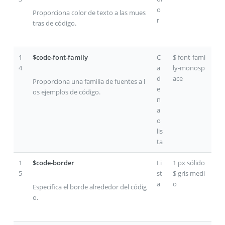
o
Proporciona color de texto a las mues
r
tras de código.
1
$code-font-family
C
$ font-fami
4
a
ly-monosp
d
ace
Proporciona una familia de fuentes a l
e
os ejemplos de código.
n
a
o
lis
ta
1
$code-border
Li
1 px sólido
5
st
$ gris medi
a
o
Especifica el borde alrededor del códig
o.