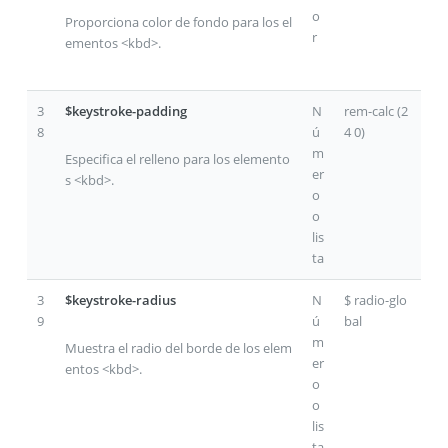
o
Proporciona color de fondo para los el
r
ementos <kbd>.
3
$keystroke-padding
N
rem-calc (2
8
ú
4 0)
m
Especifica el relleno para los elemento
er
s <kbd>.
o
o
lis
ta
3
$keystroke-radius
N
$ radio-glo
9
ú
bal
m
Muestra el radio del borde de los elem
er
entos <kbd>.
o
o
lis
ta