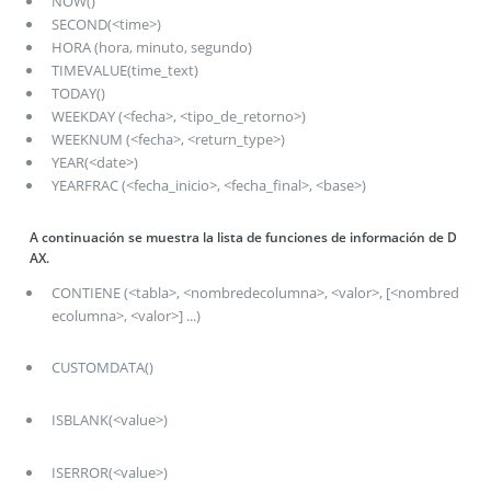
NOW()
SECOND(<time>)
HORA (hora, minuto, segundo)
TIMEVALUE(time_text)
TODAY()
WEEKDAY (<fecha>, <tipo_de_retorno>)
WEEKNUM (<fecha>, <return_type>)
YEAR(<date>)
YEARFRAC (<fecha_inicio>, <fecha_final>, <base>)
A continuación se muestra la lista de funciones de información de D
AX.
CONTIENE (<tabla>, <nombredecolumna>, <valor>, [<nombred
ecolumna>, <valor>] ...)
CUSTOMDATA()
ISBLANK(<value>)
ISERROR(<value>)