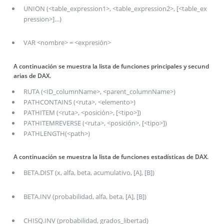
UNION (<table_expression1>, <table_expression2>, [<table_ex
pression>]…)
VAR <nombre> = <expresión>
A continuación se muestra la lista de funciones principales y secund
arias de DAX.
RUTA (<ID_columnName>, <parent_columnName>)
PATHCONTAINS (<ruta>, <elemento>)
PATHITEM (<ruta>, <posición>, [<tipo>])
PATHITEMREVERSE (<ruta>, <posición>, [<tipo>])
PATHLENGTH(<path>)
A continuación se muestra la lista de funciones estadísticas de DAX.
BETA.DIST (x, alfa, beta, acumulativo, [A], [B])
BETA.INV (probabilidad, alfa, beta, [A], [B])
CHISQ.INV (probabilidad, grados_libertad)