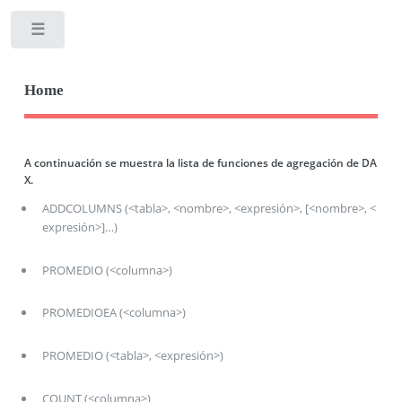
Toggle
Home
A continuación se muestra la lista de funciones de agregación de DA
X.
ADDCOLUMNS (<tabla>, <nombre>, <expresión>, [<nombre>, <
expresión>]…)
PROMEDIO (<columna>)
PROMEDIOEA (<columna>)
PROMEDIO (<tabla>, <expresión>)
COUNT (<columna>)