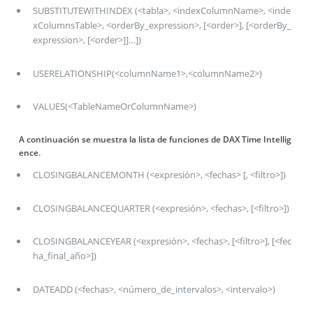
SUBSTITUTEWITHINDEX (<tabla>, <indexColumnName>, <inde
xColumnsTable>, <orderBy_expression>, [<order>], [<orderBy_
expression>, [<order>]]…])
USERELATIONSHIP(<columnName1>,<columnName2>)
VALUES(<TableNameOrColumnName>)
A continuación se muestra la lista de funciones de DAX Time Intellig
ence.
CLOSINGBALANCEMONTH (<expresión>, <fechas> [, <filtro>])
CLOSINGBALANCEQUARTER (<expresión>, <fechas>, [<filtro>])
CLOSINGBALANCEYEAR (<expresión>, <fechas>, [<filtro>], [<fec
ha_final_año>])
DATEADD (<fechas>, <número_de_intervalos>, <intervalo>)