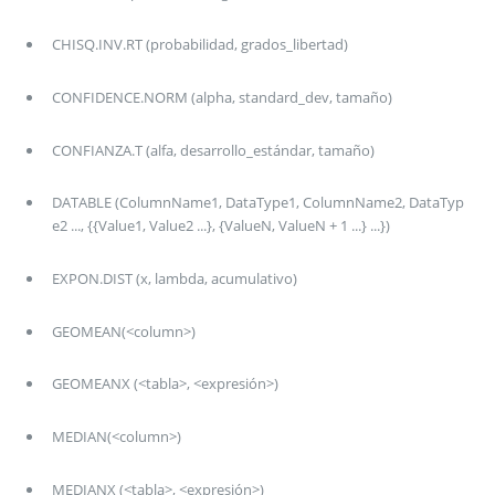
CHISQ.INV.RT (probabilidad, grados_libertad)
CONFIDENCE.NORM (alpha, standard_dev, tamaño)
CONFIANZA.T (alfa, desarrollo_estándar, tamaño)
DATABLE (ColumnName1, DataType1, ColumnName2, DataTyp
e2 ..., {{Value1, Value2 ...}, {ValueN, ValueN + 1 ...} ...})
EXPON.DIST (x, lambda, acumulativo)
GEOMEAN(<column>)
GEOMEANX (<tabla>, <expresión>)
MEDIAN(<column>)
MEDIANX (<tabla>, <expresión>)