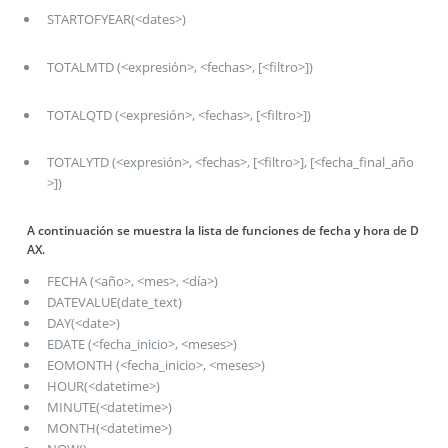
STARTOFYEAR(<dates>)
TOTALMTD (<expresión>, <fechas>, [<filtro>])
TOTALQTD (<expresión>, <fechas>, [<filtro>])
TOTALYTD (<expresión>, <fechas>, [<filtro>], [<fecha_final_año
>])
A continuación se muestra la lista de funciones de fecha y hora de D
AX.
FECHA (<año>, <mes>, <día>)
DATEVALUE(date_text)
DAY(<date>)
EDATE (<fecha_inicio>, <meses>)
EOMONTH (<fecha_inicio>, <meses>)
HOUR(<datetime>)
MINUTE(<datetime>)
MONTH(<datetime>)