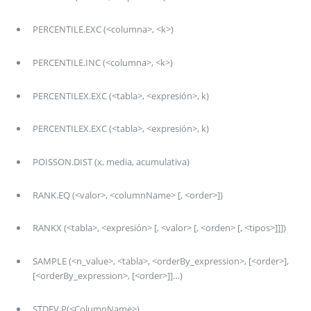
PERCENTILE.EXC (<columna>, <k>)
PERCENTILE.INC (<columna>, <k>)
PERCENTILEX.EXC (<tabla>, <expresión>, k)
PERCENTILEX.EXC (<tabla>, <expresión>, k)
POISSON.DIST (x, media, acumulativa)
RANK.EQ (<valor>, <columnName> [, <order>])
RANKX (<tabla>, <expresión> [, <valor> [, <orden> [, <tipos>]]])
SAMPLE (<n_value>, <tabla>, <orderBy_expression>, [<order>],
[<orderBy_expression>, [<order>]]…)
STDEV.P(<ColumnName>)