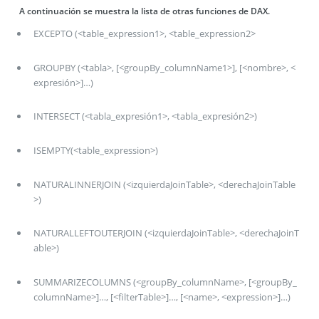
A continuación se muestra la lista de otras funciones de DAX.
EXCEPTO (<table_expression1>, <table_expression2>
GROUPBY (<tabla>, [<groupBy_columnName1>], [<nombre>, <
expresión>]…)
INTERSECT (<tabla_expresión1>, <tabla_expresión2>)
ISEMPTY(<table_expression>)
NATURALINNERJOIN (<izquierdaJoinTable>, <derechaJoinTable
>)
NATURALLEFTOUTERJOIN (<izquierdaJoinTable>, <derechaJoinT
able>)
SUMMARIZECOLUMNS (<groupBy_columnName>, [<groupBy_
columnName>]…, [<filterTable>]…, [<name>, <expression>]…)