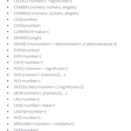
TECHO (<número>, <significado>)
COMBIN (número, número_elegido)
COMBINA (número, número_elegido)
COS(number)
COSH(number)
CURRENCY(<value>)
DEGREES(angle)
DIVIDE (<numerador>, <denominador>, [<alternateresult>])
EVEN(number)
EXP(<number>)
FACT(<number>)
PISO (<número>, <significado>)
GCD (número1, [número2], ...)
INT(<number>)
ISO.CEILING (<número>, [<significado>])
MCM (número1, [número2], ...)
LN(<number>)
LOG(<number>,<base>)
LOG10(<number>)
INT(<number>)
MROUND (<número>, <múltiples>)
ODD(number)