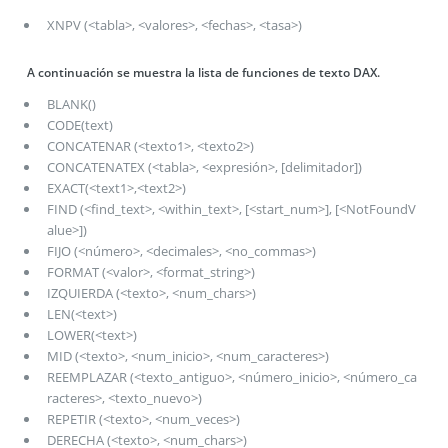
XNPV (<tabla>, <valores>, <fechas>, <tasa>)
A continuación se muestra la lista de funciones de texto DAX.
BLANK()
CODE(text)
CONCATENAR (<texto1>, <texto2>)
CONCATENATEX (<tabla>, <expresión>, [delimitador])
EXACT(<text1>,<text2>)
FIND (<find_text>, <within_text>, [<start_num>], [<NotFoundV
alue>])
FIJO (<número>, <decimales>, <no_commas>)
FORMAT (<valor>, <format_string>)
IZQUIERDA (<texto>, <num_chars>)
LEN(<text>)
LOWER(<text>)
MID (<texto>, <num_inicio>, <num_caracteres>)
REEMPLAZAR (<texto_antiguo>, <número_inicio>, <número_ca
racteres>, <texto_nuevo>)
REPETIR (<texto>, <num_veces>)
DERECHA (<texto>, <num_chars>)