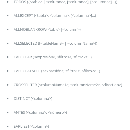
TODOS ({<tabla> | <columna>, [<columna>], [<columna>]…})
ALLEXCEPT (<tabla>, <columna>, [<columna>]…)
ALLNOBLANKROW(<table>|<column>)
ALLSELECTED ([<tableName> | <columnName>])
CALCULAR (<expresión>, <filtro1>, <filtro2>…)
CALCULATABLE (<expresión>, <filtro1>, <filtro2>…)
CROSSFILTER (<columnName1>, <columnName2>, <direction>)
DISTINCT (<columna>)
ANTES (<columna>, <número>)
EARLIEST(<column>)