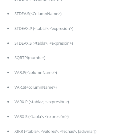
STDEV.S(<ColumnName>)
STDEVX.P (<tabla>, <expresión>)
STDEVX.S (<tabla>, <expresión>)
SQRTPI(number)
VAR.P(<columnName>)
VAR.S(<columnName>)
VARX.P (<tabla>, <expresión>)
VARX.S (<tabla>, <expresión>)
XIRR (<tabla>, <valores>, <fechas>, [adivinar])