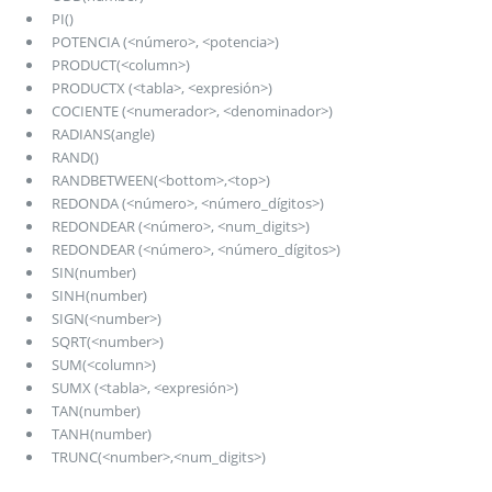
PI()
POTENCIA (<número>, <potencia>)
PRODUCT(<column>)
PRODUCTX (<tabla>, <expresión>)
COCIENTE (<numerador>, <denominador>)
RADIANS(angle)
RAND()
RANDBETWEEN(<bottom>,<top>)
REDONDA (<número>, <número_dígitos>)
REDONDEAR (<número>, <num_digits>)
REDONDEAR (<número>, <número_dígitos>)
SIN(number)
SINH(number)
SIGN(<number>)
SQRT(<number>)
SUM(<column>)
SUMX (<tabla>, <expresión>)
TAN(number)
TANH(number)
TRUNC(<number>,<num_digits>)