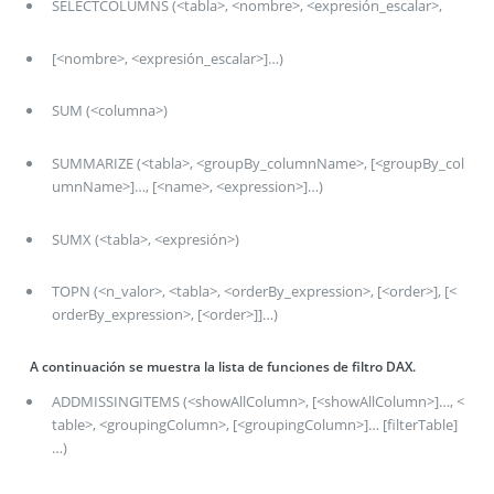
SELECTCOLUMNS (<tabla>, <nombre>, <expresión_escalar>,
[<nombre>, <expresión_escalar>]…)
SUM (<columna>)
SUMMARIZE (<tabla>, <groupBy_columnName>, [<groupBy_col
umnName>]…, [<name>, <expression>]…)
SUMX (<tabla>, <expresión>)
TOPN (<n_valor>, <tabla>, <orderBy_expression>, [<order>], [<
orderBy_expression>, [<order>]]…)
A continuación se muestra la lista de funciones de filtro DAX.
ADDMISSINGITEMS (<showAllColumn>, [<showAllColumn>]…, <
table>, <groupingColumn>, [<groupingColumn>]… [filterTable]
…)