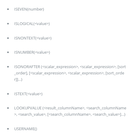
ISEVEN(number)
ISLOGICAL(<value>)
ISNONTEXT(<value>)
ISNUMBER(<value>)
ISONORAFTER (<scalar_expression>, <scalar_expression>, [sort
_order], [<scalar_expression>, <scalar_expression>, [sort_orde
r]]…)
ISTEXT(<value>)
LOOKUPVALUE (<result_columnName>, <search_columnName
>, <search_value>, [<search_columnName>, <search_value>]…)
USERNAME()