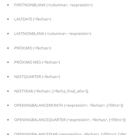
FIRSTNONBLANK (<columna>, <expresión>)
LASTDATE (<fechas>)
LASTNONBLANK (<columna>, <expresión>)
PRÓXIMO (<fechas>)
PRÓXIMO MES (<fechas>)
NEXTQUARTER (<fechas>)
NEXTYEAR (<fechas>, [<fecha_final_año>])
OPENINGBALANCEMONTH (<expresión>, <fechas>, [<filtro>])
OPENINGBALANCEQUARTER (<expresión>, <fechas>, [<filtro>])
OPENINGBALANCEYEAR (<expresión>, <fechas>, [<filtro>], [<fec