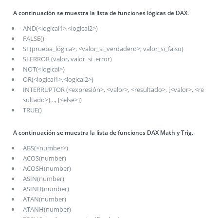
A continuación se muestra la lista de funciones lógicas de DAX.
AND(<logical1>,<logical2>)
FALSE()
SI (prueba_lógica>, <valor_si_verdadero>, valor_si_falso)
SI.ERROR (valor, valor_si_error)
NOT(<logical>)
OR(<logical1>,<logical2>)
INTERRUPTOR (<expresión>, <valor>, <resultado>, [<valor>, <re
sultado>]…, [<else>])
TRUE()
A continuación se muestra la lista de funciones DAX Math y Trig.
ABS(<number>)
ACOS(number)
ACOSH(number)
ASIN(number)
ASINH(number)
ATAN(number)
ATANH(number)