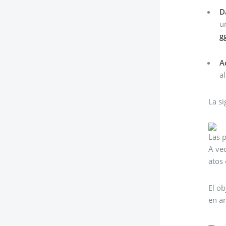
D
u
g
A
al
La si
Las 
A ve
atos 
El ob
en an