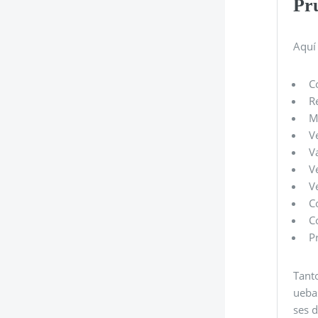
Pr
Aquí 
C
R
M
V
V
V
V
C
C
P
Tant
ueba
ses 