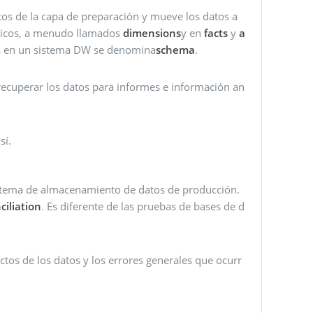
tos de la capa de preparación y mueve los datos a
quicos, a menudo llamados
dimensions
y en
facts
y
a
es en un sistema DW se denomina
schema
.
a recuperar los datos para informes e información an
sí.
istema de almacenamiento de datos de producción.
ciliation
. Es diferente de las pruebas de bases de d
fectos de los datos y los errores generales que ocurr