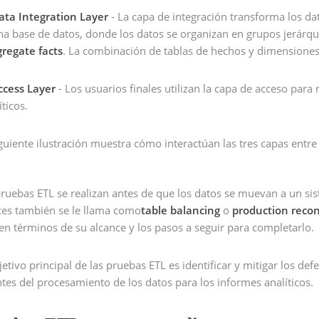
ata Integration Layer
- La capa de integración transforma los da
na base de datos, donde los datos se organizan en grupos jerár
gregate facts
. La combinación de tablas de hechos y dimension
ccess Layer
- Los usuarios finales utilizan la capa de acceso par
íticos.
guiente ilustración muestra cómo interactúan las tres capas entre 
pruebas ETL se realizan antes de que los datos se muevan a un s
ces también se le llama como
table balancing
o
production recon
en términos de su alcance y los pasos a seguir para completarlo.
jetivo principal de las pruebas ETL es identificar y mitigar los de
tes del procesamiento de los datos para los informes analíticos.