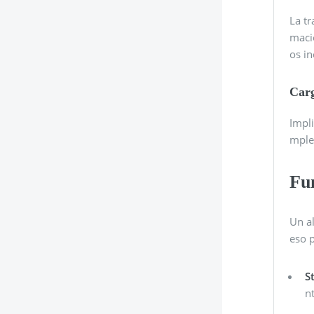
La tr
maci
os i
Carg
Impli
mple
Fu
Un al
eso 
S
n