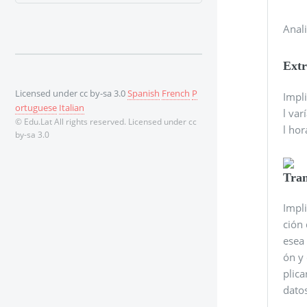
Anal
Extr
Licensed under cc by-sa 3.0
Spanish
French
P
Impli
ortuguese
Italian
l va
© Edu.Lat All rights reserved. Licensed under cc
l hor
by-sa 3.0
Tran
Impl
ción 
esea 
ón y 
plic
dato