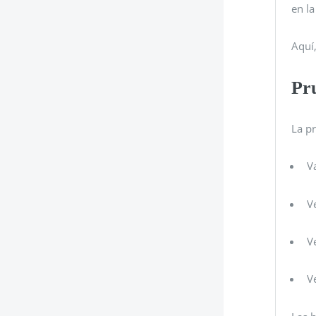
en la
Aquí,
Pr
La pr
V
V
V
V