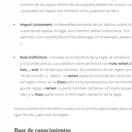
ombres de las reglas dentro de un paquete deben ser únicos. Lo
s paquetes en reglas son similares a los paquetes en Java.
Import statement
- Independientemente de los hechos sobre lo
s que desee aplicar la regla, esos hechos deben importarse. Por
ejemplo, com.sample.DroolsTest.Message; en el ejemplo anterio
r.
Rule Definition
- Consiste en el Nombre de la regla, la condición
y la Consecuencia. Las palabras clave de Drools son
rule, when, t
hen,
y
end
. En el ejemplo anterior, los nombres de las reglas son
"Hola mundo" y "Adiós". los
when
parte es la condición tanto en
las reglas como en la
then
parte es la consecuencia. En terminolo
gía de reglas, el
when
La parte también se llama LHS (lado izquie
rdo) y la
then
parte como el RHS (lado derecho) de la regla.
Ahora veamos los términos usados ​​en el archivo Java usado para ca
rgar Drools y ejecutar las reglas.
Base de conocimientos