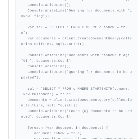
   Console.WriteLine();  

   Console.WriteLine("Quering for documents with 'i
sNew' flag");

   var sql = "SELECT * FROM c WHERE c.isNew = tru
e"; 

   var documents = client.CreateDocumentQuery(colle
ction.SelfLink, sql).ToList();

   Console.WriteLine("Documents with 'isNew' flag: 
{0} ", documents.Count); 

   Console.WriteLine();  

   Console.WriteLine("Quering for documents to be u
pdated"); 

   sql = "SELECT * FROM c WHERE STARTSWITH(c.name, 
'New Customer') = true"; 

   documents = client.CreateDocumentQuery(collectio
n.SelfLink, sql).ToList(); 

   Console.WriteLine("Found {0} documents to be upd
ated", documents.Count); 

   foreach (var document in documents) {

      document.isNew = true; 

      var result = await client.ReplaceDocumentAsyn