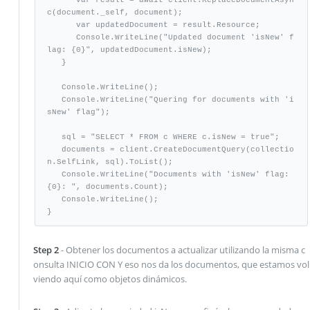
c(document._self, document); 

      var updatedDocument = result.Resource; 

      Console.WriteLine("Updated document 'isNew' f
lag: {0}", updatedDocument.isNew); 

   }

   Console.WriteLine();  

   Console.WriteLine("Quering for documents with 'i
sNew' flag");

   sql = "SELECT * FROM c WHERE c.isNew = true"; 

   documents = client.CreateDocumentQuery(collectio
n.SelfLink, sql).ToList(); 

   Console.WriteLine("Documents with 'isNew' flag: 
{0}: ", documents.Count); 

   Console.WriteLine(); 

}
Step 2
- Obtener los documentos a actualizar utilizando la misma c
onsulta INICIO CON Y eso nos da los documentos, que estamos vol
viendo aquí como objetos dinámicos.