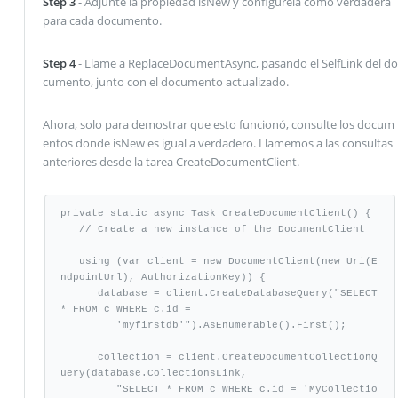
Step 3
- Adjunte la propiedad isNew y configúrela como verdadera
para cada documento.
Step 4
- Llame a ReplaceDocumentAsync, pasando el SelfLink del do
cumento, junto con el documento actualizado.
Ahora, solo para demostrar que esto funcionó, consulte los docum
entos donde isNew es igual a verdadero. Llamemos a las consultas
anteriores desde la tarea CreateDocumentClient.
private static async Task CreateDocumentClient() {

   // Create a new instance of the DocumentClient

   using (var client = new DocumentClient(new Uri(E
ndpointUrl), AuthorizationKey)) {

      database = client.CreateDatabaseQuery("SELECT 
* FROM c WHERE c.id =

         'myfirstdb'").AsEnumerable().First(); 

      collection = client.CreateDocumentCollectionQ
uery(database.CollectionsLink,

         "SELECT * FROM c WHERE c.id = 'MyCollectio