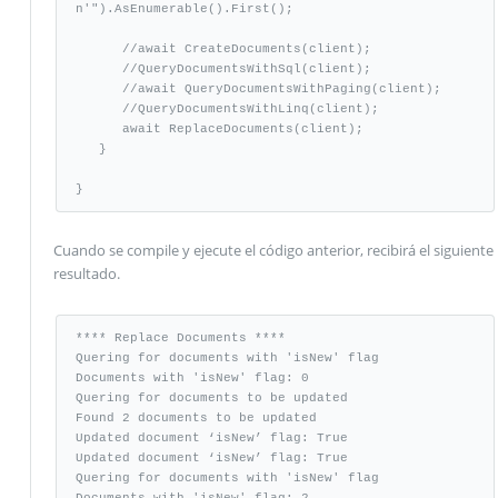
n'").AsEnumerable().First();

      //await CreateDocuments(client);  

      //QueryDocumentsWithSql(client); 

      //await QueryDocumentsWithPaging(client); 

      //QueryDocumentsWithLinq(client); 

      await ReplaceDocuments(client); 

   }

}
Cuando se compile y ejecute el código anterior, recibirá el siguiente
resultado.
**** Replace Documents ****  

Quering for documents with 'isNew' flag 

Documents with 'isNew' flag: 0 

Quering for documents to be updated 

Found 2 documents to be updated 

Updated document ‘isNew’ flag: True 

Updated document ‘isNew’ flag: True 

Quering for documents with 'isNew' flag 
