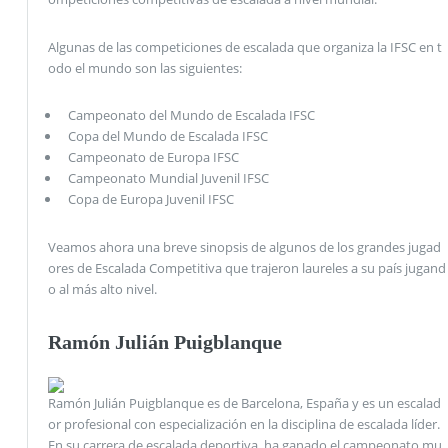
Algunas de las competiciones de escalada que organiza la IFSC en t
odo el mundo son las siguientes:
Campeonato del Mundo de Escalada IFSC
Copa del Mundo de Escalada IFSC
Campeonato de Europa IFSC
Campeonato Mundial Juvenil IFSC
Copa de Europa Juvenil IFSC
Veamos ahora una breve sinopsis de algunos de los grandes jugad
ores de Escalada Competitiva que trajeron laureles a su país jugand
o al más alto nivel.
Ramón Julián Puigblanque
Ramón Julián Puigblanque es de Barcelona, ​​España y es un escalad
or profesional con especialización en la disciplina de escalada líder.
En su carrera de escalada deportiva, ha ganado el campeonato mu