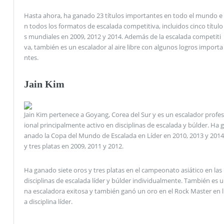
Hasta ahora, ha ganado 23 títulos importantes en todo el mundo e
n todos los formatos de escalada competitiva, incluidos cinco título
s mundiales en 2009, 2012 y 2014. Además de la escalada competiti
va, también es un escalador al aire libre con algunos logros importa
ntes.
Jain Kim
Jain Kim pertenece a Goyang, Corea del Sur y es un escalador profes
ional principalmente activo en disciplinas de escalada y búlder. Ha g
anado la Copa del Mundo de Escalada en Líder en 2010, 2013 y 2014
y tres platas en 2009, 2011 y 2012.
Ha ganado siete oros y tres platas en el campeonato asiático en las
disciplinas de escalada líder y búlder individualmente. También es u
na escaladora exitosa y también ganó un oro en el Rock Master en l
a disciplina líder.