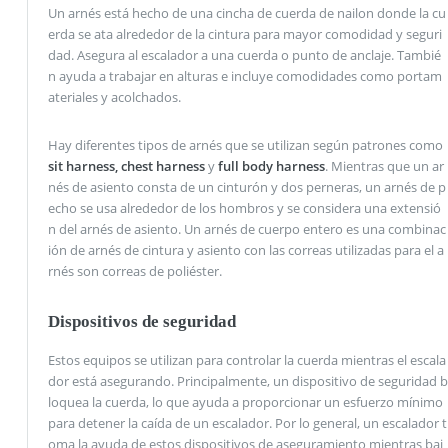
Un arnés está hecho de una cincha de cuerda de nailon donde la cu
erda se ata alrededor de la cintura para mayor comodidad y seguri
dad. Asegura al escalador a una cuerda o punto de anclaje. Tambié
n ayuda a trabajar en alturas e incluye comodidades como portam
ateriales y acolchados.
Hay diferentes tipos de arnés que se utilizan según patrones como
sit harness, chest harness
y
full body harness
. Mientras que un ar
nés de asiento consta de un cinturón y dos perneras, un arnés de p
echo se usa alrededor de los hombros y se considera una extensió
n del arnés de asiento. Un arnés de cuerpo entero es una combinac
ión de arnés de cintura y asiento con las correas utilizadas para el a
rnés son correas de poliéster.
Dispositivos de seguridad
Estos equipos se utilizan para controlar la cuerda mientras el escala
dor está asegurando. Principalmente, un dispositivo de seguridad b
loquea la cuerda, lo que ayuda a proporcionar un esfuerzo mínimo
para detener la caída de un escalador. Por lo general, un escalador t
oma la ayuda de estos dispositivos de aseguramiento mientras baj