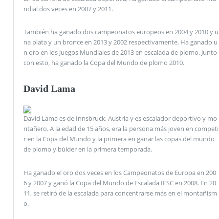
ndial dos veces en 2007 y 2011.
También ha ganado dos campeonatos europeos en 2004 y 2010 y u
na plata y un bronce en 2013 y 2002 respectivamente. Ha ganado u
n oro en los Juegos Mundiales de 2013 en escalada de plomo. Junto
con esto, ha ganado la Copa del Mundo de plomo 2010.
David Lama
David Lama es de Innsbruck, Austria y es escalador deportivo y mo
ntañero. A la edad de 15 años, era la persona más joven en competi
r en la Copa del Mundo y la primera en ganar las copas del mundo
de plomo y búlder en la primera temporada.
Ha ganado el oro dos veces en los Campeonatos de Europa en 200
6 y 2007 y ganó la Copa del Mundo de Escalada IFSC en 2008. En 20
11, se retiró de la escalada para concentrarse más en el montañism
o.