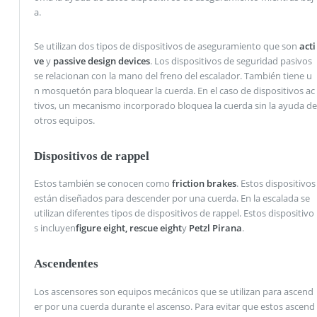
a.
Se utilizan dos tipos de dispositivos de aseguramiento que son
acti
ve
y
passive design devices
. Los dispositivos de seguridad pasivos
se relacionan con la mano del freno del escalador. También tiene u
n mosquetón para bloquear la cuerda. En el caso de dispositivos ac
tivos, un mecanismo incorporado bloquea la cuerda sin la ayuda de
otros equipos.
Dispositivos de rappel
Estos también se conocen como
friction brakes
. Estos dispositivos
están diseñados para descender por una cuerda. En la escalada se
utilizan diferentes tipos de dispositivos de rappel. Estos dispositivo
s incluyen
figure eight, rescue eight
y
Petzl Pirana
.
Ascendentes
Los ascensores son equipos mecánicos que se utilizan para ascend
er por una cuerda durante el ascenso. Para evitar que estos ascend