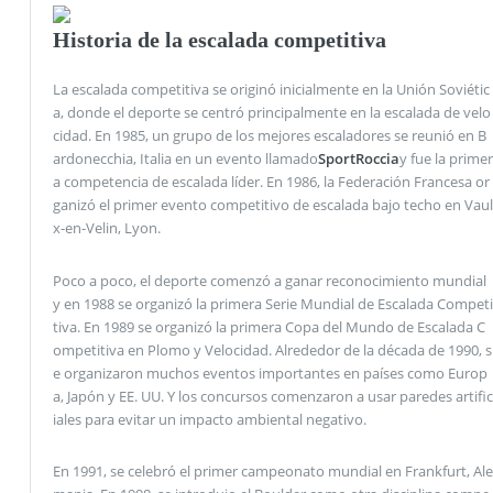
Historia de la escalada competitiva
La escalada competitiva se originó inicialmente en la Unión Soviétic
a, donde el deporte se centró principalmente en la escalada de velo
cidad. En 1985, un grupo de los mejores escaladores se reunió en B
ardonecchia, Italia en un evento llamado
SportRoccia
y fue la primer
a competencia de escalada líder. En 1986, la Federación Francesa or
ganizó el primer evento competitivo de escalada bajo techo en Vaul
x-en-Velin, Lyon.
Poco a poco, el deporte comenzó a ganar reconocimiento mundial
y en 1988 se organizó la primera Serie Mundial de Escalada Competi
tiva. En 1989 se organizó la primera Copa del Mundo de Escalada C
ompetitiva en Plomo y Velocidad. Alrededor de la década de 1990, s
e organizaron muchos eventos importantes en países como Europ
a, Japón y EE. UU. Y los concursos comenzaron a usar paredes artific
iales para evitar un impacto ambiental negativo.
En 1991, se celebró el primer campeonato mundial en Frankfurt, Ale