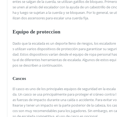
entes se salgan de la cuerda, se utilizan gatillos de bloqueo. Primero
se unen al arnés del escalador con la ayuda de un cabestrillo de cinc
ha y luego se sujetan a la cuerda y se bloquean. Por lo general, se ut
ilizan dos ascensores para escalar una cuerda fija.
Equipo de proteccion
Dado que la escalada es un deporte lleno de riesgos, los escaladore
s utilizan varios dispositivos de protección para garantizar su seguri
dad. Estos dispositivos varían desde el equipo de ropa personal has
ta el de diferentes herramientas de escalada. Algunos de estos equi
pos se describen a continuación.
Cascos
El casco es uno de los principales equipos de seguridad en la escala
da. Un casco se usa principalmente para proteger el cráneo contra l
as fuerzas de impacto durante una caída o accidente. Para evitar vo
ltearse y tener un impacto en la parte posterior de la cabeza, los cas
cos son muy recomendables para los jugadores. Sin embargo, en ca
so de escalada competitiva, el uso de casco es opcional.