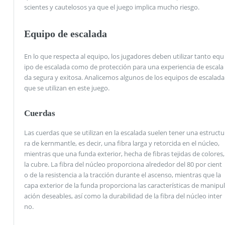
scientes y cautelosos ya que el juego implica mucho riesgo.
Equipo de escalada
En lo que respecta al equipo, los jugadores deben utilizar tanto equ
ipo de escalada como de protección para una experiencia de escala
da segura y exitosa. Analicemos algunos de los equipos de escalada
que se utilizan en este juego.
Cuerdas
Las cuerdas que se utilizan en la escalada suelen tener una estructu
ra de kernmantle, es decir, una fibra larga y retorcida en el núcleo,
mientras que una funda exterior, hecha de fibras tejidas de colores,
la cubre. La fibra del núcleo proporciona alrededor del 80 por cient
o de la resistencia a la tracción durante el ascenso, mientras que la
capa exterior de la funda proporciona las características de manipul
ación deseables, así como la durabilidad de la fibra del núcleo inter
no.