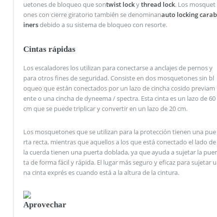
uetones de bloqueo que son
twist lock
y
thread lock
. Los mosquet
ones con cierre giratorio también se denominan
auto locking carab
iners
debido a su sistema de bloqueo con resorte.
Cintas rápidas
Los escaladores los utilizan para conectarse a anclajes de pernos y
para otros fines de seguridad. Consiste en dos mosquetones sin bl
oqueo que están conectados por un lazo de cincha cosido previam
ente o una cincha de dyneema / spectra. Esta cinta es un lazo de 60
cm que se puede triplicar y convertir en un lazo de 20 cm.
Los mosquetones que se utilizan para la protección tienen una pue
rta recta, mientras que aquellos a los que está conectado el lado de
la cuerda tienen una puerta doblada, ya que ayuda a sujetar la puer
ta de forma fácil y rápida. El lugar más seguro y eficaz para sujetar u
na cinta exprés es cuando está a la altura de la cintura.
Aprovechar