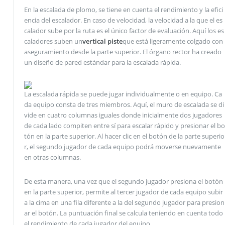
En la escalada de plomo, se tiene en cuenta el rendimiento y la efici
encia del escalador. En caso de velocidad, la velocidad a la que el es
calador sube por la ruta es el único factor de evaluación. Aquí los es
caladores suben un
vertical piste
que está ligeramente colgado con
aseguramiento desde la parte superior. El órgano rector ha creado
un diseño de pared estándar para la escalada rápida.
La escalada rápida se puede jugar individualmente o en equipo. Ca
da equipo consta de tres miembros. Aquí, el muro de escalada se di
vide en cuatro columnas iguales donde inicialmente dos jugadores
de cada lado compiten entre sí para escalar rápido y presionar el bo
tón en la parte superior. Al hacer clic en el botón de la parte superio
r, el segundo jugador de cada equipo podrá moverse nuevamente
en otras columnas.
De esta manera, una vez que el segundo jugador presiona el botón
en la parte superior, permite al tercer jugador de cada equipo subir
a la cima en una fila diferente a la del segundo jugador para presion
ar el botón. La puntuación final se calcula teniendo en cuenta todo
el rendimiento de cada jugador del equipo.