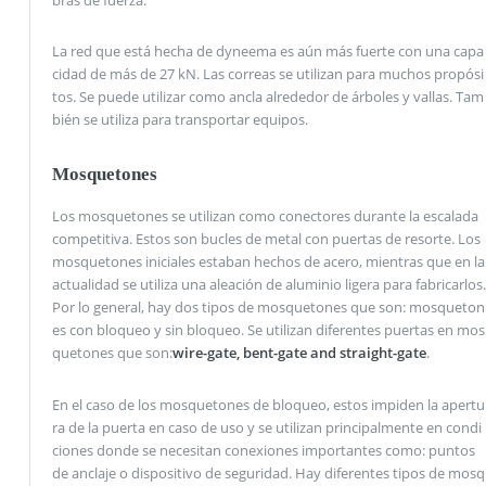
La red que está hecha de dyneema es aún más fuerte con una capa
cidad de más de 27 kN. Las correas se utilizan para muchos propósi
tos. Se puede utilizar como ancla alrededor de árboles y vallas. Tam
bién se utiliza para transportar equipos.
Mosquetones
Los mosquetones se utilizan como conectores durante la escalada
competitiva. Estos son bucles de metal con puertas de resorte. Los
mosquetones iniciales estaban hechos de acero, mientras que en la
actualidad se utiliza una aleación de aluminio ligera para fabricarlos.
Por lo general, hay dos tipos de mosquetones que son: mosqueton
es con bloqueo y sin bloqueo. Se utilizan diferentes puertas en mos
quetones que son:
wire-gate, bent-gate and straight-gate
.
En el caso de los mosquetones de bloqueo, estos impiden la apertu
ra de la puerta en caso de uso y se utilizan principalmente en condi
ciones donde se necesitan conexiones importantes como: puntos
de anclaje o dispositivo de seguridad. Hay diferentes tipos de mosq