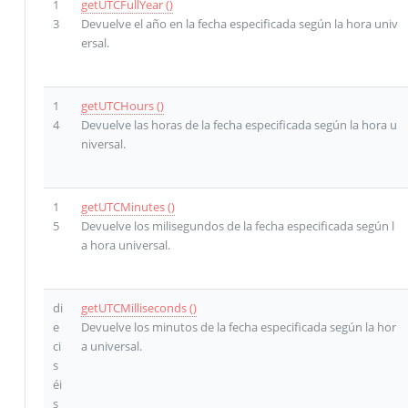
1
getUTCFullYear ()
3
Devuelve el año en la fecha especificada según la hora univ
ersal.
1
getUTCHours ()
4
Devuelve las horas de la fecha especificada según la hora u
niversal.
1
getUTCMinutes ()
5
Devuelve los milisegundos de la fecha especificada según l
a hora universal.
di
getUTCMilliseconds ()
e
Devuelve los minutos de la fecha especificada según la hor
ci
a universal.
s
éi
s