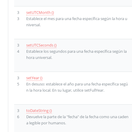
3
setUTCMonth ()
3
Establece el mes para una fecha específica según la hora u
niversal.
3
setUTCSeconds ()
4
Establece los segundos para una fecha específica según la
hora universal.
3
setYear ()
5
En desuso: establece el año para una fecha específica segú
n la hora local. En su lugar, utilice setFullYear.
3
toDateString ()
6
Devuelve la parte de la "fecha" de la fecha como una caden
a legible por humanos.