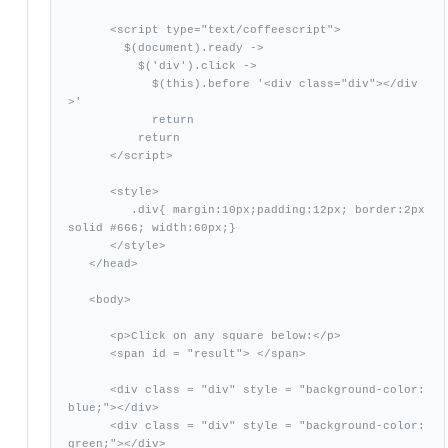
      <script type="text/coffeescript">

        $(document).ready ->

          $('div').click ->

            $(this).before '<div class="div"></div
>'

            return

          return

      </script>

      <style>

         .div{ margin:10px;padding:12px; border:2px 
solid #666; width:60px;}

      </style>

   </head>

   <body>

      <p>Click on any square below:</p>

      <span id = "result"> </span>

      <div class = "div" style = "background-color:
blue;"></div>

      <div class = "div" style = "background-color:
green;"></div>
