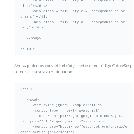
      <div class = "div" style = "background-color:
blue;"></div>

      <div class = "div" style = "background-color:
green;"></div>

      <div class = "div" style = "background-color:
red;"></div>

   </body>

</html>
Ahora, podemos convertir el código anterior en código CoffeeScript
como se muestra a continuación
<html>

   <head>

      <title>The jQuery Example</title>

      <script type = "text/javascript"

         src = "https://ajax.googleapis.com/ajax/li
bs/jquery/2.1.3/jquery.min.js"></script>

      <script src="http://coffeescript.org/extras/c
offee-script.js"></script>
