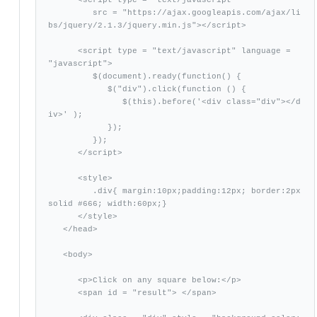
         src = "https://ajax.googleapis.com/ajax/li
bs/jquery/2.1.3/jquery.min.js"></script>

      <script type = "text/javascript" language = 
"javascript">

         $(document).ready(function() {

            $("div").click(function () {

               $(this).before('<div class="div"></d
iv>' );

            });

         });

      </script>

      <style>

         .div{ margin:10px;padding:12px; border:2px 
solid #666; width:60px;}

      </style>

   </head>

   <body>

      <p>Click on any square below:</p>

      <span id = "result"> </span>
