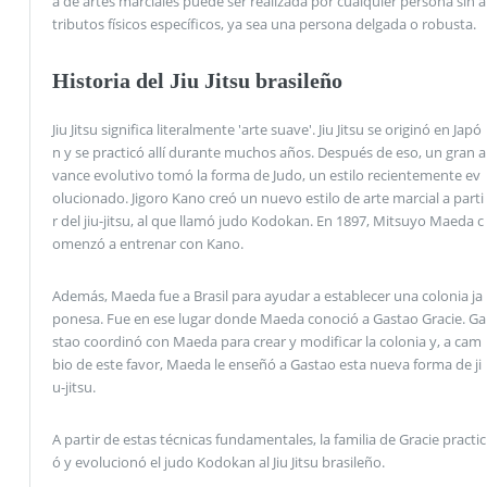
a de artes marciales puede ser realizada por cualquier persona sin a
tributos físicos específicos, ya sea una persona delgada o robusta.
Historia del Jiu Jitsu brasileño
Jiu Jitsu significa literalmente 'arte suave'. Jiu Jitsu se originó en Japó
n y se practicó allí durante muchos años. Después de eso, un gran a
vance evolutivo tomó la forma de Judo, un estilo recientemente ev
olucionado. Jigoro Kano creó un nuevo estilo de arte marcial a parti
r del jiu-jitsu, al que llamó judo Kodokan. En 1897, Mitsuyo Maeda c
omenzó a entrenar con Kano.
Además, Maeda fue a Brasil para ayudar a establecer una colonia ja
ponesa. Fue en ese lugar donde Maeda conoció a Gastao Gracie. Ga
stao coordinó con Maeda para crear y modificar la colonia y, a cam
bio de este favor, Maeda le enseñó a Gastao esta nueva forma de ji
u-jitsu.
A partir de estas técnicas fundamentales, la familia de Gracie practic
ó y evolucionó el judo Kodokan al Jiu Jitsu brasileño.