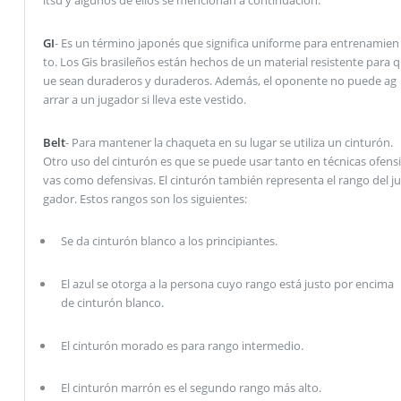
itsu y algunos de ellos se mencionan a continuación.
GI
- Es un término japonés que significa uniforme para entrenamien
to. Los Gis brasileños están hechos de un material resistente para q
ue sean duraderos y duraderos. Además, el oponente no puede ag
arrar a un jugador si lleva este vestido.
Belt
- Para mantener la chaqueta en su lugar se utiliza un cinturón.
Otro uso del cinturón es que se puede usar tanto en técnicas ofensi
vas como defensivas. El cinturón también representa el rango del ju
gador. Estos rangos son los siguientes:
Se da cinturón blanco a los principiantes.
El azul se otorga a la persona cuyo rango está justo por encima
de cinturón blanco.
El cinturón morado es para rango intermedio.
El cinturón marrón es el segundo rango más alto.