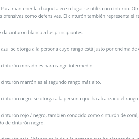
- Para mantener la chaqueta en su lugar se utiliza un cinturón. Ot
s ofensivas como defensivas. El cinturón también representa el ra
e da cinturón blanco a los principiantes.
l azul se otorga a la persona cuyo rango está justo por encima de 
l cinturón morado es para rango intermedio.
l cinturón marrón es el segundo rango más alto.
l cinturón negro se otorga a la persona que ha alcanzado el rango
l cinturón rojo / negro, también conocido como cinturón de coral
do de cinturón negro.
l cinturón rojo / blanco se le da a la persona que ha alcanzado el