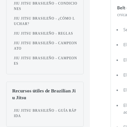
JIU JITSU BRASILEÑO - CONDICIO
Belt
NES
cnica
JIU JITSU BRASILEÑO - ¿CÓMO L
UCHAR?
S
JIU JITSU BRASILEÑO - REGLAS
JIU JITSU BRASILEÑO - CAMPEON
E
ATO
JIU JITSU BRASILEÑO - CAMPEON
E
ES
E
E
Recursos útiles de Brazilian Ji
u Jitsu
E
JIU JITSU BRASILEÑO - GUÍA RÁP
a
IDA
E