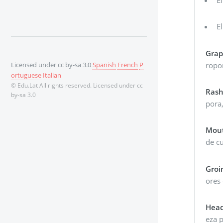
E
Grap
ropor
Licensed under cc by-sa 3.0
Spanish
French
P
ortuguese
Italian
© Edu.Lat All rights reserved. Licensed under cc
Rash
by-sa 3.0
pora,
Mou
de cu
Groi
ores 
Head
eza p