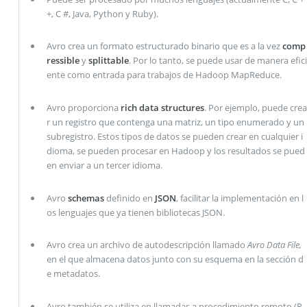
+, C #, Java, Python y Ruby).
Avro crea un formato estructurado binario que es a la vez
comp
ressible
y
splittable
. Por lo tanto, se puede usar de manera efici
ente como entrada para trabajos de Hadoop MapReduce.
Avro proporciona
rich data structures
. Por ejemplo, puede crea
r un registro que contenga una matriz, un tipo enumerado y un
subregistro. Estos tipos de datos se pueden crear en cualquier i
dioma, se pueden procesar en Hadoop y los resultados se pued
en enviar a un tercer idioma.
Avro
schemas
definido en
JSON
, facilitar la implementación en l
os lenguajes que ya tienen bibliotecas JSON.
Avro crea un archivo de autodescripción llamado
Avro Data File,
en el que almacena datos junto con su esquema en la sección d
e metadatos.
Avro también se utiliza en llamadas a procedimiento remoto (R