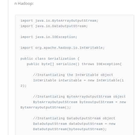
n Hadoop:
import java.io.ByteArrayOutputStream;

import java.io.DataOutputStream;

import java.io.IOException;

import org.apache.hadoop.io.IntWritable;

public class Serialization {

   public byte[] serialize() throws IOException{

      //Instantiating the IntWritable object

      IntWritable intwritable = new IntWritable(1
2);

      //Instantiating ByteArrayOutputStream object

      ByteArrayOutputStream byteoutputStream = new 
ByteArrayOutputStream();

      //Instantiating DataOutputStream object

      DataOutputStream dataOutputStream = new

      DataOutputStream(byteoutputStream);
