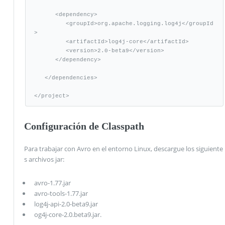
      <dependency>

         <groupId>org.apache.logging.log4j</groupId
>

         <artifactId>log4j-core</artifactId>

         <version>2.0-beta9</version>

      </dependency>

   </dependencies>

</project>
Configuración de Classpath
Para trabajar con Avro en el entorno Linux, descargue los siguiente
s archivos jar:
avro-1.77.jar
avro-tools-1.77.jar
log4j-api-2.0-beta9.jar
og4j-core-2.0.beta9.jar.