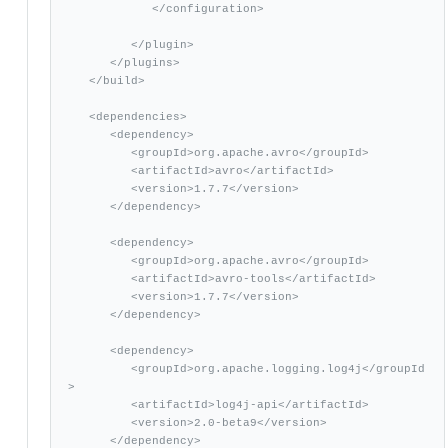
            </configuration>

         </plugin>

      </plugins>

   </build>

   <dependencies>

      <dependency>

         <groupId>org.apache.avro</groupId>

         <artifactId>avro</artifactId>

         <version>1.7.7</version>

      </dependency>

      <dependency>

         <groupId>org.apache.avro</groupId>

         <artifactId>avro-tools</artifactId>

         <version>1.7.7</version>

      </dependency>

      <dependency>

         <groupId>org.apache.logging.log4j</groupId
>

         <artifactId>log4j-api</artifactId>

         <version>2.0-beta9</version>

      </dependency>
