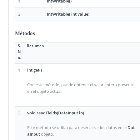
1
IntWritable()
2
IntWritable( int value)
Métodos
S.
Resumen
N
o.
1
int get()
Con este método, puede obtener el valor entero presente
en el objeto actual.
2
void readFields(DataInput in)
Este método se utiliza para deserializar los datos en el
Dat
aInput
objeto.