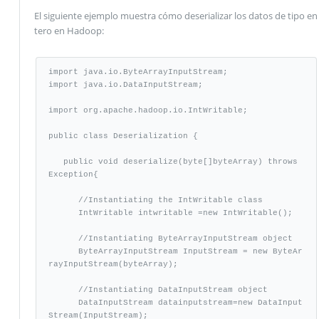
El siguiente ejemplo muestra cómo deserializar los datos de tipo en
tero en Hadoop:
import java.io.ByteArrayInputStream;

import java.io.DataInputStream;

import org.apache.hadoop.io.IntWritable;

public class Deserialization {

   public void deserialize(byte[]byteArray) throws 
Exception{

      //Instantiating the IntWritable class

      IntWritable intwritable =new IntWritable();

      //Instantiating ByteArrayInputStream object

      ByteArrayInputStream InputStream = new ByteAr
rayInputStream(byteArray);

      //Instantiating DataInputStream object

      DataInputStream datainputstream=new DataInput
Stream(InputStream);
