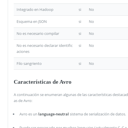
Integrado en Hadoop
si
No
Esquema en JSON
si
No
No es necesario compilar
si
No
No es necesario declarar identific
si
No
aciones
Filo sangriento
si
No
Características de Avro
A continuación se enumeran algunas de las características destacad
as de Avro:
Avro es un
language-neutral
sistema de serialización de datos.
Puede ser procesado por muchos lenguajes (actualmente C, C +