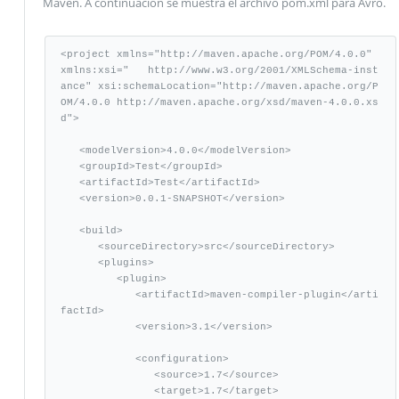
Maven. A continuación se muestra el archivo pom.xml para Avro.
<project xmlns="http://maven.apache.org/POM/4.0.0" 
xmlns:xsi="   http://www.w3.org/2001/XMLSchema-inst
ance" xsi:schemaLocation="http://maven.apache.org/P
OM/4.0.0 http://maven.apache.org/xsd/maven-4.0.0.xs
d">

   <modelVersion>4.0.0</modelVersion>

   <groupId>Test</groupId>

   <artifactId>Test</artifactId>

   <version>0.0.1-SNAPSHOT</version>

   <build>

      <sourceDirectory>src</sourceDirectory>

      <plugins>

         <plugin>

            <artifactId>maven-compiler-plugin</arti
factId>

            <version>3.1</version>

            <configuration>

               <source>1.7</source>

               <target>1.7</target>
