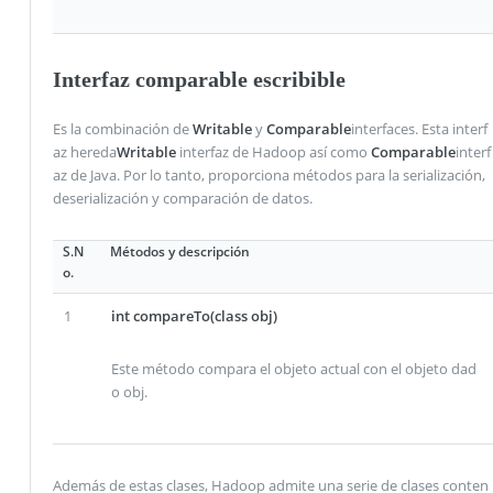
Interfaz comparable escribible
Es la combinación de
Writable
y
Comparable
interfaces. Esta interf
az hereda
Writable
interfaz de Hadoop así como
Comparable
interf
az de Java. Por lo tanto, proporciona métodos para la serialización,
deserialización y comparación de datos.
S.N
Métodos y descripción
o.
1
int compareTo(class obj)
Este método compara el objeto actual con el objeto dad
o obj.
Además de estas clases, Hadoop admite una serie de clases conten