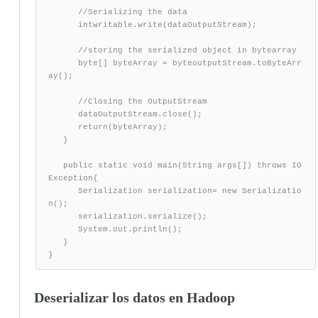
      //Serializing the data

      intwritable.write(dataOutputStream);

      //storing the serialized object in bytearray

      byte[] byteArray = byteoutputStream.toByteArr
ay();

      //Closing the OutputStream

      dataOutputStream.close();

      return(byteArray);

   }

   public static void main(String args[]) throws IO
Exception{

      Serialization serialization= new Serializatio
n();

      serialization.serialize();

      System.out.println();

   }

}
Deserializar los datos en Hadoop