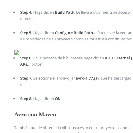
Step 4.
Haga clic en
Build Path
. Le lleva a otro menú de acceso
directo.
Step 5.
Haga clic en
Configure Build Path...
Puede ver la ventan
a Propiedades de su proyecto como se muestra a continuación:
Step 6.
En la pestaña de bibliotecas, haga clic en
ADD EXternal J
ARs...
botón.
Step 7.
Seleccione el archivo jar
avro-1.77.jar
que ha descargad
o.
Step 8.
Haga clic en
OK
.
Avro con Maven
También puede obtener la biblioteca Avro en su proyecto usando