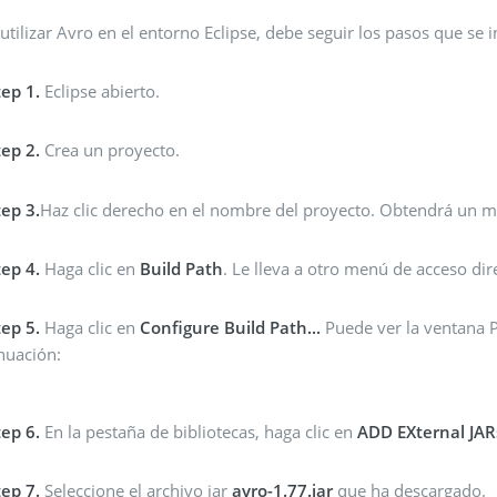
utilizar Avro en el entorno Eclipse, debe seguir los pasos que se 
tep 1.
Eclipse abierto.
tep 2.
Crea un proyecto.
tep 3.
Haz clic derecho en el nombre del proyecto. Obtendrá un m
tep 4.
Haga clic en
Build Path
. Le lleva a otro menú de acceso dir
tep 5.
Haga clic en
Configure Build Path...
Puede ver la ventana 
inuación:
tep 6.
En la pestaña de bibliotecas, haga clic en
ADD EXternal JARs
tep 7.
Seleccione el archivo jar
avro-1.77.jar
que ha descargado.