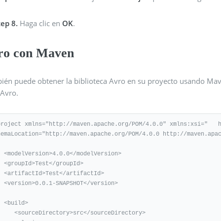
tep 8.
Haga clic en
OK
.
ro con Maven
ién puede obtener la biblioteca Avro en su proyecto usando Mav
 Avro.
project xmlns="http://maven.apache.org/POM/4.0.0" xmlns:xsi="   
hemaLocation="http://maven.apache.org/POM/4.0.0 http://maven.apac
/modelVersion>

</groupId>

/artifactId>

HOT</version>

ild>

irectory>src</sourceDirectory>
