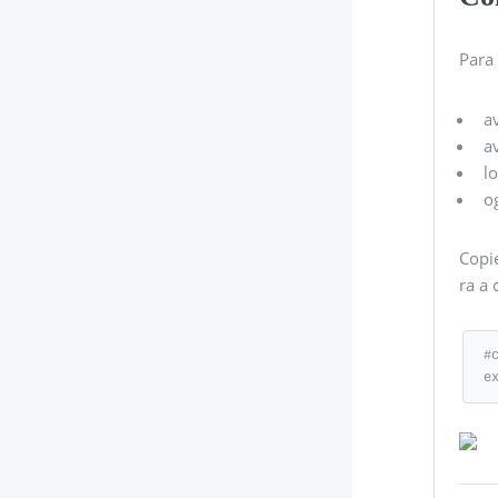
Para 
a
a
l
o
Copie
ra a 
#
e