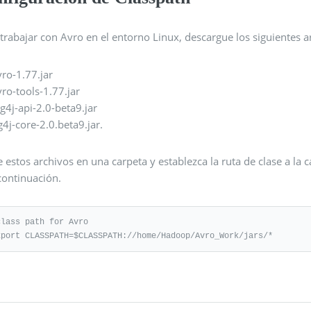
trabajar con Avro en el entorno Linux, descargue los siguientes ar
vro-1.77.jar
vro-tools-1.77.jar
og4j-api-2.0-beta9.jar
g4j-core-2.0.beta9.jar.
 estos archivos en una carpeta y establezca la ruta de clase a la 
continuación.
class path for Avro

xport CLASSPATH=$CLASSPATH://home/Hadoop/Avro_Work/jars/*