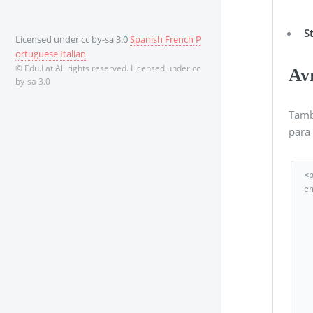
S
Licensed under cc by-sa 3.0
Spanish
French
P
ortuguese
Italian
© Edu.Lat All rights reserved. Licensed under cc
Av
by-sa 3.0
Tamb
para
<
c
   <modelVersion>4.0.0<
   <groupId>Test
   <artifactId>Test<
   <version>0.0.1-SNAPS
   <bu
      <sourceD