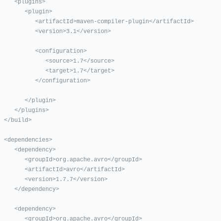
  <plugins>

      <plugin>

   <artifactId>maven-compiler-plugin</artifactId>

       <version>3.1</version>

        <configuration>

           <source>1.7</source>

           <target>1.7</target>

        </configuration>

      </plugin>

 </plugins>

ild>

ncies>

 <dependency>

<groupId>org.apache.avro</groupId>

 <artifactId>avro</artifactId>

  <version>1.7.7</version>

</dependency>

 <dependency>

<groupId>org.apache.avro</groupId>
