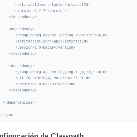
<artifactId>avro-tools</artifactId>

  <version>1.7.7</version>

</dependency>

 <dependency>

roupId>org.apache.logging.log4j</groupId>

<artifactId>log4j-api</artifactId>

  <version>2.0-beta9</version>

</dependency>

 <dependency>

roupId>org.apache.logging.log4j</groupId>

<artifactId>log4j-core</artifactId>

  <version>2.0-beta9</version>

</dependency>

encies>

/project>
nfiguración de Classpath